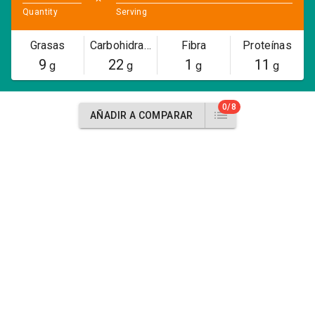
Quantity
Serving
Grasas
Carbohidratos
Fibra
Proteínas
9
22
1
11
g
g
g
g
0/8
AÑADIR A COMPARAR