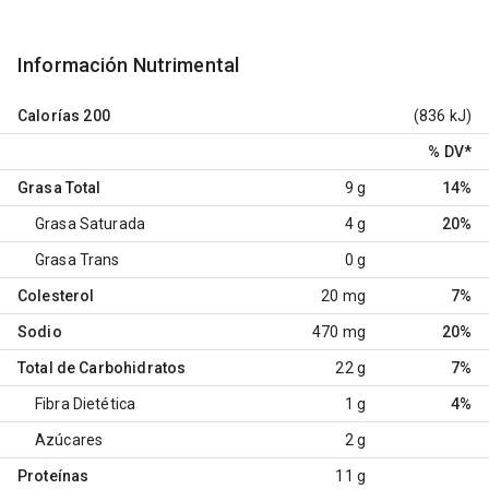
Información Nutrimental
Calorías
200
(836 kJ)
% DV
*
Grasa Total
9 g
14%
Grasa Saturada
4 g
20%
Grasa Trans
0 g
Colesterol
20 mg
7%
Sodio
470 mg
20%
Total de Carbohidratos
22 g
7%
Fibra Dietética
1 g
4%
Azúcares
2 g
Proteínas
11 g