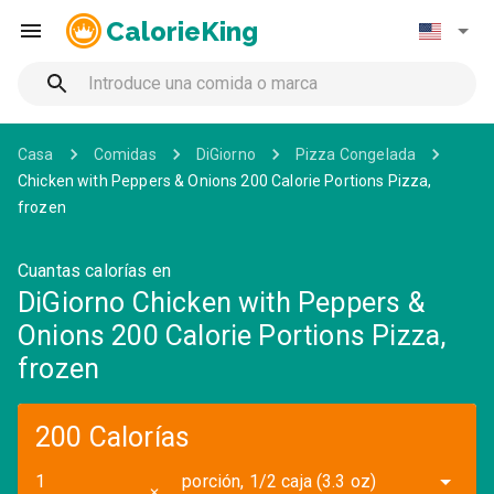
CalorieKing
Casa
Comidas
DiGiorno
Pizza Congelada
Chicken with Peppers & Onions 200 Calorie Portions Pizza,
frozen
Cuantas calorías en
DiGiorno Chicken with Peppers &
Onions 200 Calorie Portions Pizza,
frozen
200 Calorías
porción, 1/2 caja (3.3 oz)
✕