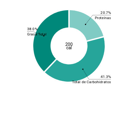
20.7%
Proteínas
38.0%
Grasa Total
200
cal
41.3%
Total de Carbohidratos