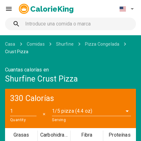
CalorieKing
Casa
Comidas
Shurfine
Pizza Congelada
Crust Pizza
Cuantas calorías en
Shurfine Crust Pizza
330 Calorías
1/5 pizza (4.4 oz)
✕
Quantity
Serving
Grasas
Carbohidratos
Fibra
Proteínas