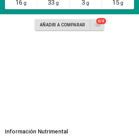
16
33
3
15
g
g
g
g
0/8
AÑADIR A COMPARAR
Información Nutrimental