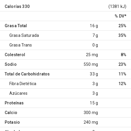
Calorías
330
(1381 kJ)
% DV
*
Grasa Total
16 g
25%
Grasa Saturada
7 g
35%
Grasa Trans
0 g
Colesterol
25 mg
8%
Sodio
550 mg
23%
Total de Carbohidratos
33 g
11%
Fibra Dietética
3 g
12%
Azúcares
3 g
Proteínas
15 g
Calcio
300 mg
Potasio
240 mg