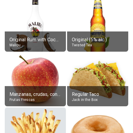
Original Rum with Coconut Flavour (21% alc.)
Original (5% alc.)
Malibu
Twisted Tea
Manzanas, crudas, con piel
Regular Taco
Frutas Frescas
Jack in the Box