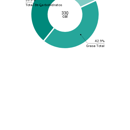
Total de Carbohidratos
330
cal
42.9%
Grasa Total