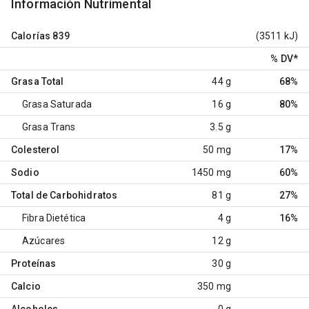
Información Nutrimental
Calorías
839
(3511 kJ)
% DV
*
Grasa Total
44 g
68%
Grasa Saturada
16 g
80%
Grasa Trans
3.5 g
Colesterol
50 mg
17%
Sodio
1450 mg
60%
Total de Carbohidratos
81 g
27%
Fibra Dietética
4 g
16%
Azúcares
12 g
Proteínas
30 g
Calcio
350 mg
Alcoholes
0 g