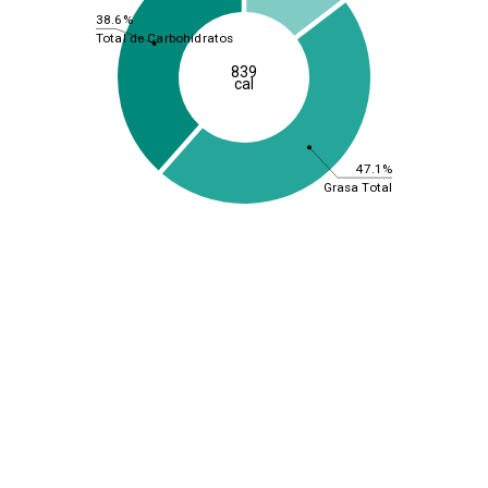
38.6%
Total de Carbohidratos
839
cal
47.1%
Grasa Total