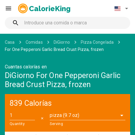
CalorieKing
Casa
Comidas
DiGiorno
Pizza Congelada
For One Pepperoni Garlic Bread Crust Pizza, frozen
Cuantas calorías en
DiGiorno For One Pepperoni Garlic
Bread Crust Pizza, frozen
839 Calorías
pizza (9.7 oz)
✕
Quantity
Serving