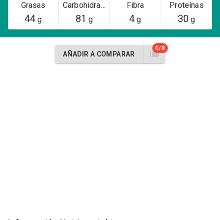
Grasas
Carbohidratos
Fibra
Proteínas
44
81
4
30
g
g
g
g
0/8
AÑADIR A COMPARAR