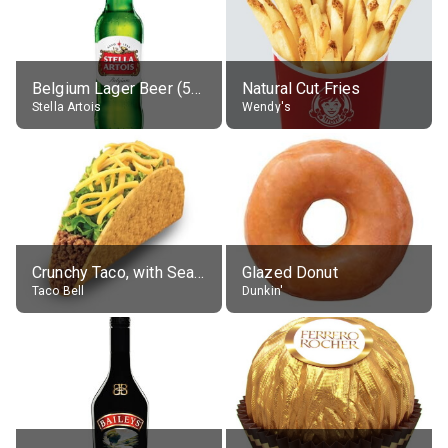
Belgium Lager Beer (5% alc.)
Natural Cut Fries
Stella Artois
Wendy's
Crunchy Taco, with Seasoned Beef
Glazed Donut
Taco Bell
Dunkin'