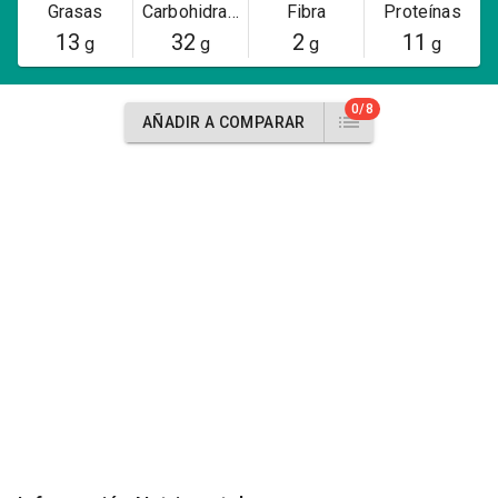
Grasas
Carbohidratos
Fibra
Proteínas
13
32
2
11
g
g
g
g
0/8
AÑADIR A COMPARAR