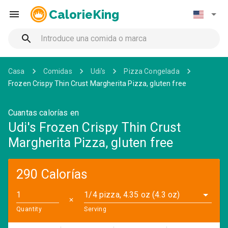
CalorieKing
Casa
Comidas
Udi's
Pizza Congelada
Frozen Crispy Thin Crust Margherita Pizza, gluten free
Cuantas calorías en
Udi's Frozen Crispy Thin Crust
Margherita Pizza, gluten free
290 Calorías
1/4 pizza, 4.35 oz (4.3 oz)
✕
Quantity
Serving