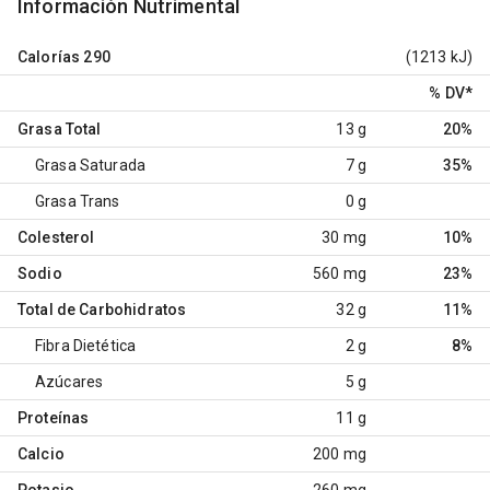
Información Nutrimental
Calorías
290
(1213 kJ)
% DV
*
Grasa Total
13 g
20%
Grasa Saturada
7 g
35%
Grasa Trans
0 g
Colesterol
30 mg
10%
Sodio
560 mg
23%
Total de Carbohidratos
32 g
11%
Fibra Dietética
2 g
8%
Azúcares
5 g
Proteínas
11 g
Calcio
200 mg
Potasio
260 mg