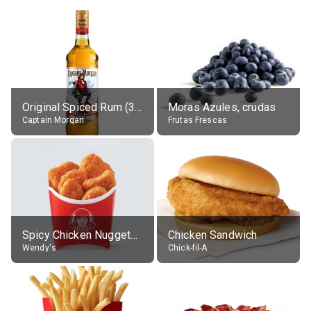
Original Spiced Rum (35% alc.)
Moras Azules, crudas
Captain Morgan
Frutas Frescas
Spicy Chicken Nuggets, without sauce
Chicken Sandwich
Wendy's
Chick-fil-A