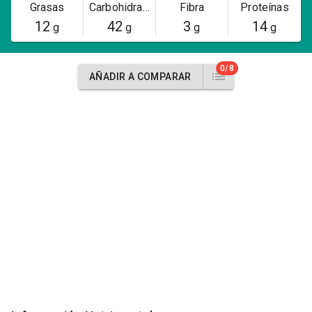
Grasas
Carbohidratos
Fibra
Proteínas
12
42
3
14
g
g
g
g
0/8
AÑADIR A COMPARAR