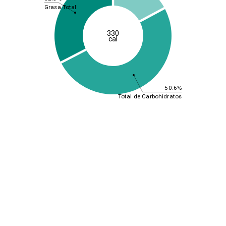
Grasa Total
330
cal
50.6%
Total de Carbohidratos