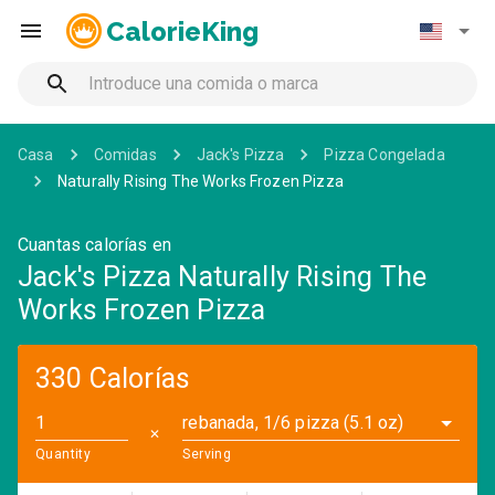
CalorieKing
Casa
Comidas
Jack's Pizza
Pizza Congelada
Naturally Rising The Works Frozen Pizza
Cuantas calorías en
Jack's Pizza Naturally Rising The
Works Frozen Pizza
330 Calorías
rebanada, 1/6 pizza (5.1 oz)
✕
Quantity
Serving