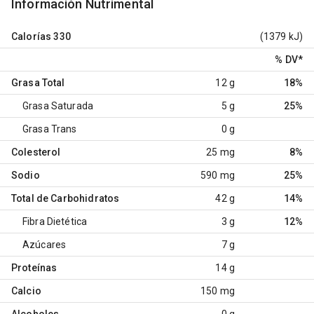
Información Nutrimental
Calorías
330
(1379 kJ)
% DV
*
Grasa Total
12 g
18%
Grasa Saturada
5 g
25%
Grasa Trans
0 g
Colesterol
25 mg
8%
Sodio
590 mg
25%
Total de Carbohidratos
42 g
14%
Fibra Dietética
3 g
12%
Azúcares
7 g
Proteínas
14 g
Calcio
150 mg
Alcoholes
0 g