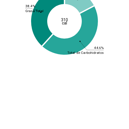
38.4%
Grasa Total
310
cal
44.6%
Total de Carbohidratos