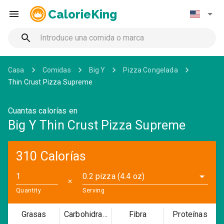
CalorieKing
Casa
Comidas
Big Y
Pizza Congelada
Thin Crust Pizza Supreme
Cuantas calorías en
Big Y Thin Crust Pizza Supreme
310 Calorías
0.2 pizza (4.4 oz)
✕
Quantity
Serving
Grasas
Carbohidratos
Fibra
Proteínas