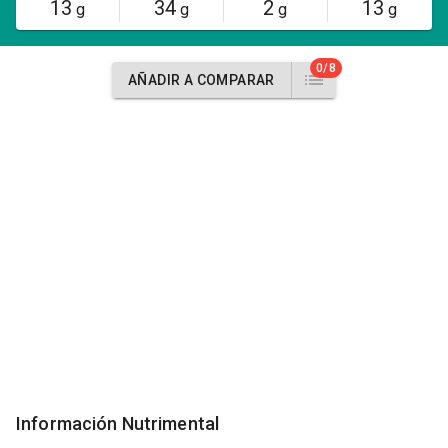
13
34
2
13
g
g
g
g
0/8
AÑADIR A COMPARAR
Información Nutrimental