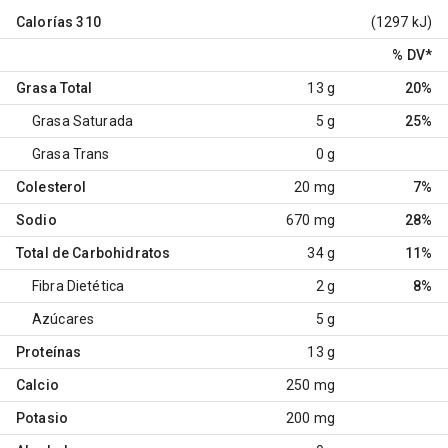
Calorías
310
(1297 kJ)
% DV
*
Grasa Total
13 g
20%
Grasa Saturada
5 g
25%
Grasa Trans
0 g
Colesterol
20 mg
7%
Sodio
670 mg
28%
Total de Carbohidratos
34 g
11%
Fibra Dietética
2 g
8%
Azúcares
5 g
Proteínas
13 g
Calcio
250 mg
Potasio
200 mg