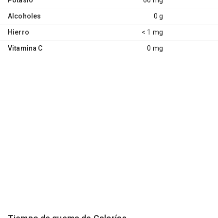
Alcoholes
0 g
Hierro
< 1 mg
Vitamina C
0 mg