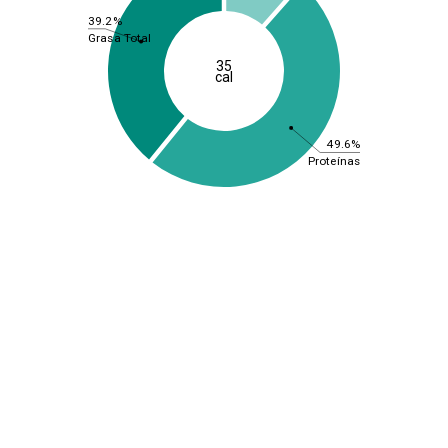
39.2%
Grasa Total
35
cal
49.6%
Proteínas