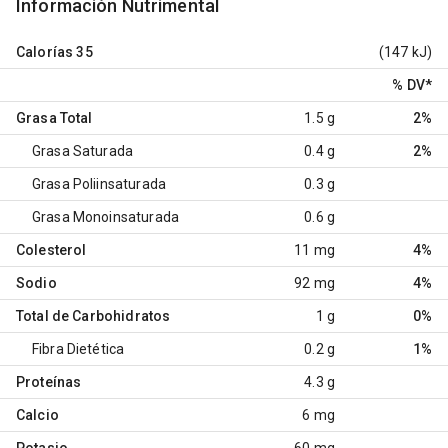
Información Nutrimental
Calorías
35
(147 kJ)
% DV
*
Grasa Total
1.5 g
2%
Grasa Saturada
0.4 g
2%
Grasa Poliinsaturada
0.3 g
Grasa Monoinsaturada
0.6 g
Colesterol
11 mg
4%
Sodio
92 mg
4%
Total de Carbohidratos
1 g
0%
Fibra Dietética
0.2 g
1%
Proteínas
4.3 g
Calcio
6 mg
Potasio
60 mg