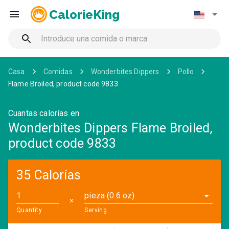
CalorieKing
Casa
Comidas
Wonderbites Dippers
Pollo
Flame Broiled, product code 9833
Cuantas calorías en
Wonderbites Dippers Flame Broiled,
product code 9833
35 Calorías
pieza (0.6 oz)
✕
Quantity
Serving