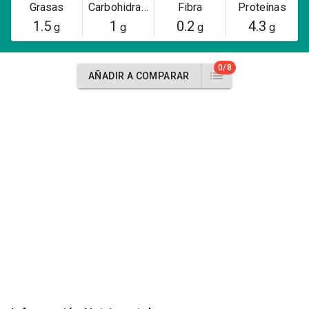
Grasas
Carbohidratos
Fibra
Proteínas
1.5
1
0.2
4.3
g
g
g
g
0/8
AÑADIR A COMPARAR