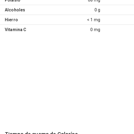
Alcoholes
0 g
Hierro
< 1 mg
Vitamina C
0 mg