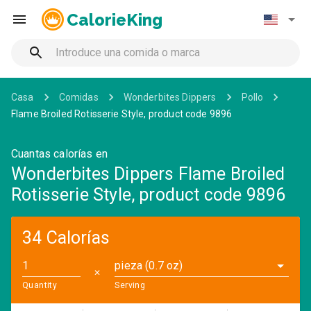
CalorieKing
Casa
Comidas
Wonderbites Dippers
Pollo
Flame Broiled Rotisserie Style, product code 9896
Cuantas calorías en
Wonderbites Dippers Flame Broiled
Rotisserie Style, product code 9896
34 Calorías
pieza (0.7 oz)
✕
Quantity
Serving