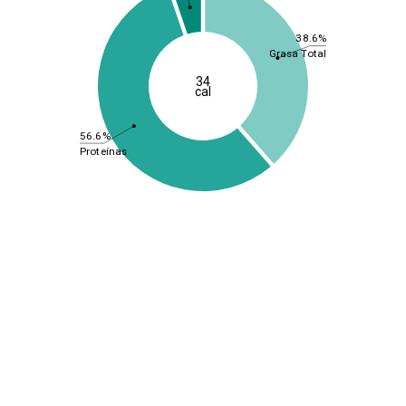
38.6%
Grasa Total
34
cal
56.6%
Proteínas