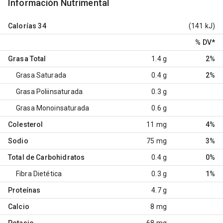
Información Nutrimental
Calorías
34
(141 kJ)
% DV
*
Grasa Total
1.4 g
2%
Grasa Saturada
0.4 g
2%
Grasa Poliinsaturada
0.3 g
Grasa Monoinsaturada
0.6 g
Colesterol
11 mg
4%
Sodio
75 mg
3%
Total de Carbohidratos
0.4 g
0%
Fibra Dietética
0.3 g
1%
Proteínas
4.7 g
Calcio
8 mg
Potasio
68 mg