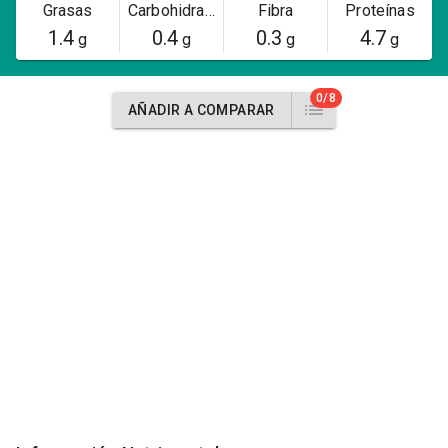
Grasas
Carbohidratos
Fibra
Proteínas
1.4
0.4
0.3
4.7
g
g
g
g
0/8
AÑADIR A COMPARAR