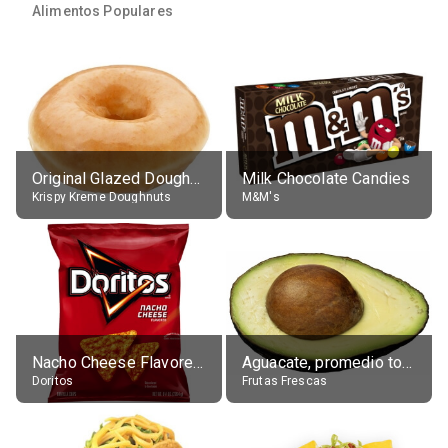
Alimentos Populares
Original Glazed Doughnut
Milk Chocolate Candies
Krispy Kreme Doughnuts
M&M's
Nacho Cheese Flavored Tortilla Chips
Aguacate, promedio todos variedades, crudo
Doritos
Frutas Frescas