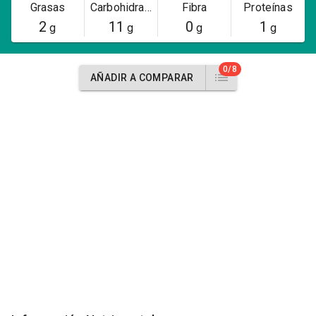
Grasas
Carbohidratos
Fibra
Proteínas
2
11
0
1
g
g
g
g
0/8
AÑADIR A COMPARAR