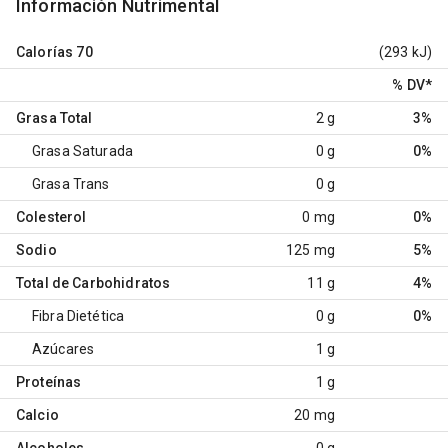
Información Nutrimental
Calorías
70
(293 kJ)
% DV
*
Grasa Total
2 g
3%
Grasa Saturada
0 g
0%
Grasa Trans
0 g
Colesterol
0 mg
0%
Sodio
125 mg
5%
Total de Carbohidratos
11 g
4%
Fibra Dietética
0 g
0%
Azúcares
1 g
Proteínas
1 g
Calcio
20 mg
Alcoholes
0 g