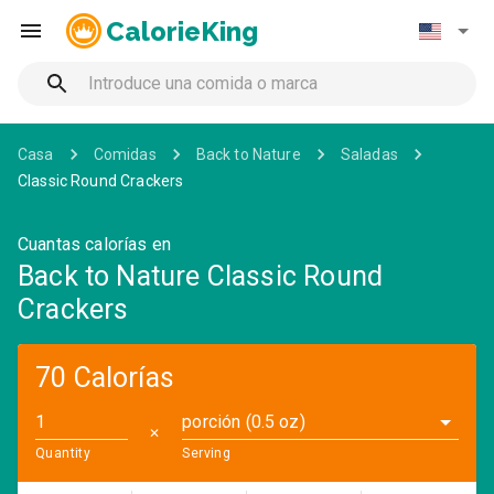
CalorieKing
Casa
Comidas
Back to Nature
Saladas
Classic Round Crackers
Cuantas calorías en
Back to Nature Classic Round
Crackers
70 Calorías
porción (0.5 oz)
✕
Quantity
Serving