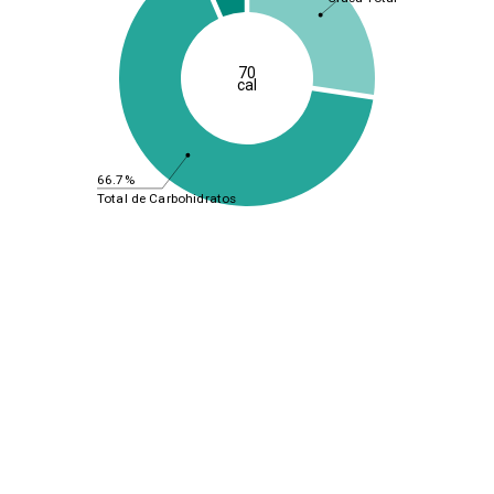
70
cal
66.7%
Total de Carbohidratos