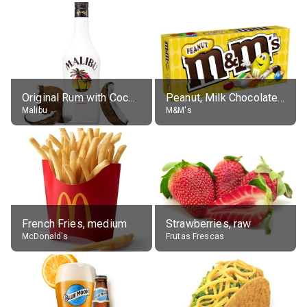
Original Rum with Coconut Flavour (21% alc.)
Peanut, Milk Chocolate Candies
Malibu
M&M's
French Fries, medium
Strawberries, raw
McDonald's
Frutas Frescas