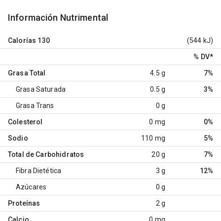
Información Nutrimental
Calorías
130
(544 kJ)
% DV
*
Grasa Total
4.5 g
7%
Grasa Saturada
0.5 g
3%
Grasa Trans
0 g
Colesterol
0 mg
0%
Sodio
110 mg
5%
Total de Carbohidratos
20 g
7%
Fibra Dietética
3 g
12%
Azúcares
0 g
Proteínas
2 g
Calcio
0 mg