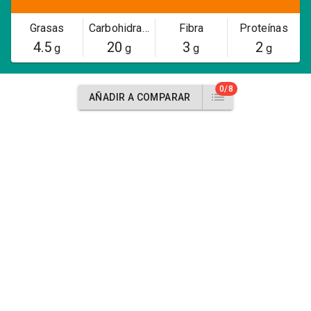
Grasas
Carbohidratos
Fibra
Proteínas
4.5
20
3
2
g
g
g
g
0/8
AÑADIR A COMPARAR