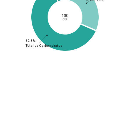
130
cal
62.3%
Total de Carbohidratos