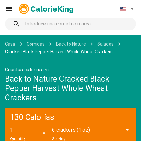
CalorieKing
Casa
Comidas
Back to Nature
Saladas
Cracked Black Pepper Harvest Whole Wheat Crackers
Cuantas calorías en
Back to Nature Cracked Black
Pepper Harvest Whole Wheat
Crackers
130 Calorías
6 crackers (1 oz)
✕
Quantity
Serving