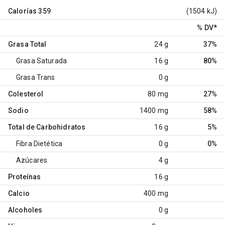
Calorías
359
(1504 kJ)
% DV
*
Grasa Total
24 g
37%
Grasa Saturada
16 g
80%
Grasa Trans
0 g
Colesterol
80 mg
27%
Sodio
1400 mg
58%
Total de Carbohidratos
16 g
5%
Fibra Dietética
0 g
0%
Azúcares
4 g
Proteínas
16 g
Calcio
400 mg
Alcoholes
0 g