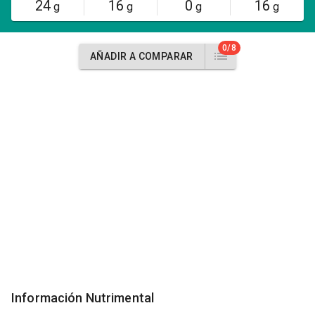
24
16
0
16
g
g
g
g
0/8
AÑADIR A COMPARAR
Información Nutrimental