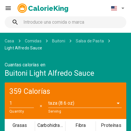
CalorieKing
Casa
Comidas
Buitoni
Salsa de Pasta
Light Alfredo Sauce
Cuantas calorías en
Buitoni Light Alfredo Sauce
359 Calorías
taza (8.6 oz)
✕
Quantity
Serving
Grasas
Carbohidratos
Fibra
Proteínas