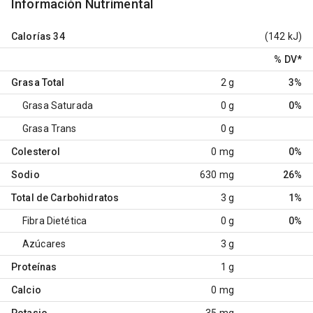
Información Nutrimental
Calorías
34
(142 kJ)
% DV
*
Grasa Total
2 g
3%
Grasa Saturada
0 g
0%
Grasa Trans
0 g
Colesterol
0 mg
0%
Sodio
630 mg
26%
Total de Carbohidratos
3 g
1%
Fibra Dietética
0 g
0%
Azúcares
3 g
Proteínas
1 g
Calcio
0 mg
Potasio
35 mg