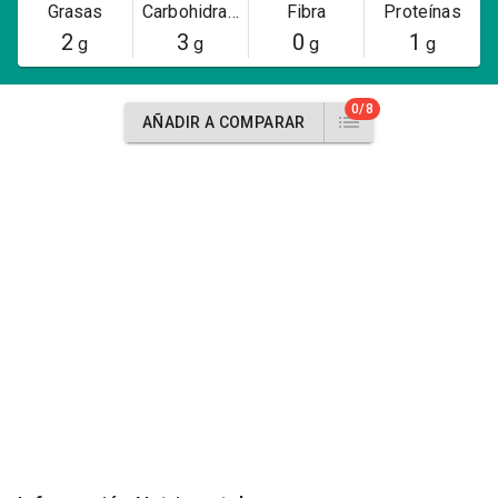
Grasas
Carbohidratos
Fibra
Proteínas
2
3
0
1
g
g
g
g
0/8
AÑADIR A COMPARAR