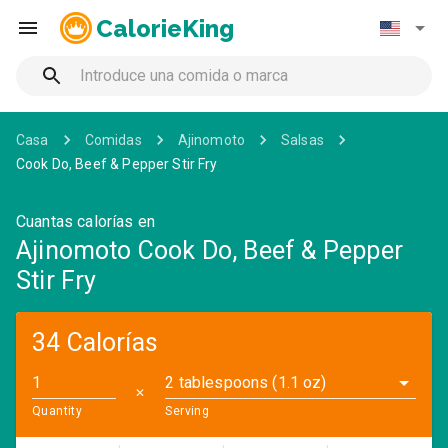
CalorieKing
Casa
Comidas
Ajinomoto
Salsas
Cook Do, Beef & Pepper Stir Fry
Cuantas calorías en
Ajinomoto Cook Do, Beef & Pepper
Stir Fry
34 Calorías
2 tablespoons (1.1 oz)
✕
Quantity
Serving