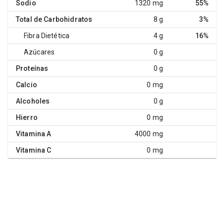
Sodio
1320 mg
55%
Total de Carbohidratos
8 g
3%
Fibra Dietética
4 g
16%
Azúcares
0 g
Proteínas
0 g
Calcio
0 mg
Alcoholes
0 g
Hierro
0 mg
Vitamina A
4000 mg
Vitamina C
0 mg