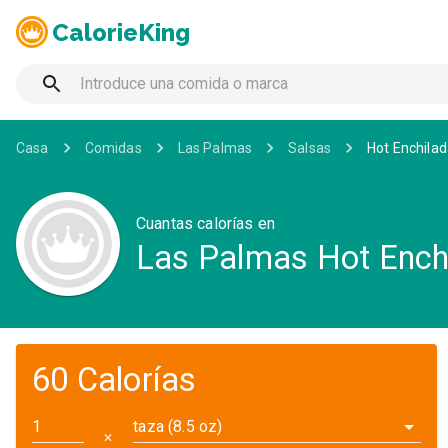
CalorieKing
Casa
Comidas
Las Palmas
Salsas
Hot Enchila
Cuantas calorías en
Las Palmas Hot Ench
60 Calorías
taza (8.5 oz)
✕