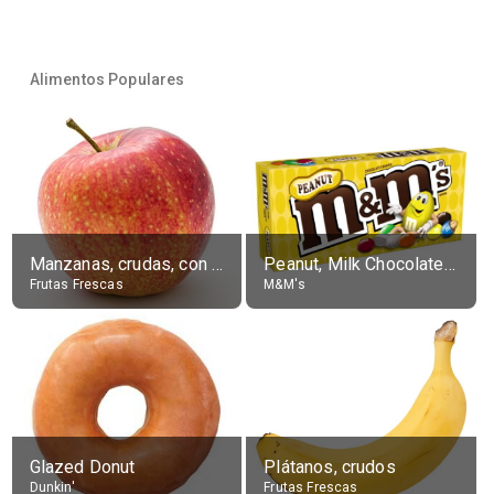
Alimentos Populares
Manzanas, crudas, con piel
Peanut, Milk Chocolate Candies
Frutas Frescas
M&M's
Glazed Donut
Plátanos, crudos
Dunkin'
Frutas Frescas