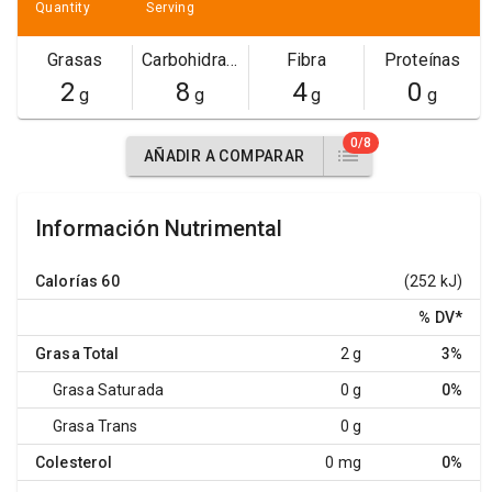
Quantity
Serving
Grasas
Carbohidratos
Fibra
Proteínas
2
8
4
0
g
g
g
g
0/8
AÑADIR A COMPARAR
Información Nutrimental
Calorías
60
(252 kJ)
% DV
*
Grasa Total
2 g
3%
Grasa Saturada
0 g
0%
Grasa Trans
0 g
Colesterol
0 mg
0%