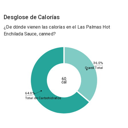
Desglose de Calorías
¿De dónde vienen las calorías en el Las Palmas Hot
Enchilada Sauce, canned?
36.0%
Grasa Total
60
cal
64.0%
Total de Carbohidratos