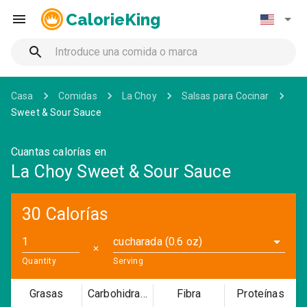
CalorieKing
Casa
Comidas
La Choy
Salsas para Cocinar
Sweet & Sour Sauce
Cuantas calorías en
La Choy Sweet & Sour Sauce
30 Calorías
cucharada (0.6 oz)
✕
Quantity
Serving
Grasas
Carbohidratos
Fibra
Proteínas