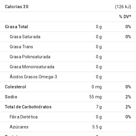
Calorías
30
(126 kJ)
% DV
*
Grasa Total
0 g
0%
Grasa Saturada
0 g
0%
Grasa Trans
0 g
Grasa Poliinsaturada
0 g
Grasa Monoinsaturada
0 g
Ácidos Grasos Omega-3
0 g
Colesterol
0 mg
0%
Sodio
55 mg
2%
Total de Carbohidratos
7 g
2%
Fibra Dietética
0 g
0%
Azúcares
5.5 g