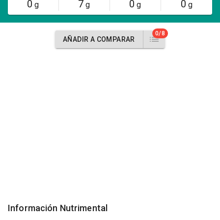
0
7
0
0
g
g
g
g
0/8
AÑADIR A COMPARAR
Información Nutrimental