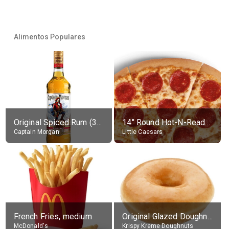
Alimentos Populares
Original Spiced Rum (35% alc.)
14" Round Hot-N-Ready Pepperoni Pizza
Captain Morgan
Little Caesars
French Fries, medium
Original Glazed Doughnut
McDonald's
Krispy Kreme Doughnuts