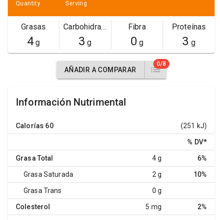
Quantity
Serving
Grasas
Carbohidratos
Fibra
Proteínas
4
3
0
3
g
g
g
g
0/8
AÑADIR A COMPARAR
Información Nutrimental
Calorías
60
(251 kJ)
% DV
*
Grasa Total
4 g
6%
Grasa Saturada
2 g
10%
Grasa Trans
0 g
Colesterol
5 mg
2%