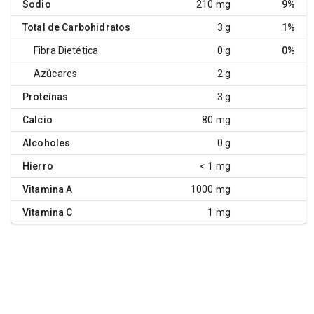
Sodio
210 mg
9%
Total de Carbohidratos
3 g
1%
Fibra Dietética
0 g
0%
Azúcares
2 g
Proteínas
3 g
Calcio
80 mg
Alcoholes
0 g
Hierro
< 1 mg
Vitamina A
1000 mg
Vitamina C
1 mg