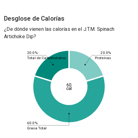
Desglose de Calorías
¿De dónde vienen las calorías en el J.T.M. Spinach
Artichoke Dip?
20.0%
20.0%
Total de Carbohidratos
Proteínas
60
cal
60.0%
Grasa Total