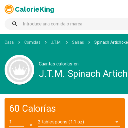
CalorieKing
Casa
Comidas
J.T.M.
Salsas
Spinach Artichoke
Cuantas calorías en
J.T.M. Spinach Artic
60 Calorías
2 tablespoons (1.1 oz)
✕