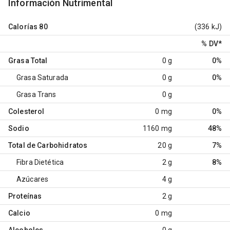
Información Nutrimental
Calorías
80
(336 kJ)
% DV
*
Grasa Total
0 g
0%
Grasa Saturada
0 g
0%
Grasa Trans
0 g
Colesterol
0 mg
0%
Sodio
1160 mg
48%
Total de Carbohidratos
20 g
7%
Fibra Dietética
2 g
8%
Azúcares
4 g
Proteínas
2 g
Calcio
0 mg
Alcoholes
0 g