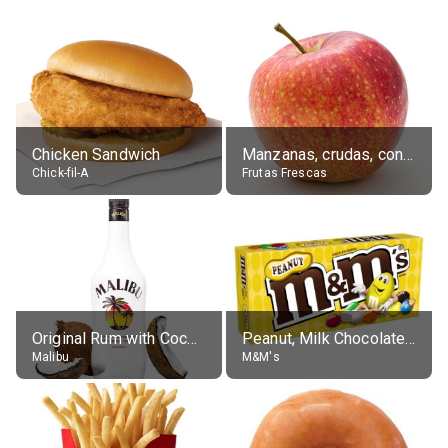
Chicken Sandwich
Manzanas, crudas, con piel
Chick-fil-A
Frutas Frescas
Original Rum with Coconut Flavour (21% alc.)
Peanut, Milk Chocolate Candies
Malibu
M&M's