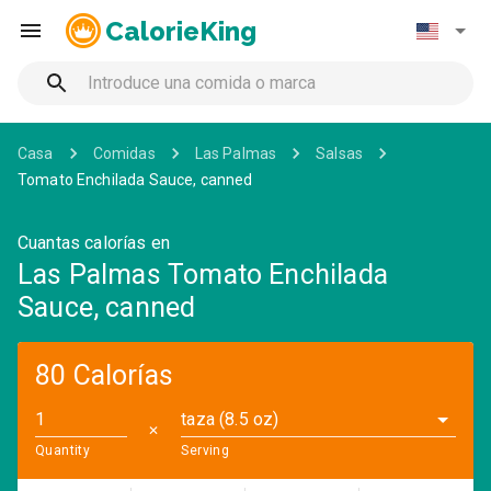
CalorieKing
Casa
Comidas
Las Palmas
Salsas
Tomato Enchilada Sauce, canned
Cuantas calorías en
Las Palmas Tomato Enchilada
Sauce, canned
80 Calorías
taza (8.5 oz)
✕
Quantity
Serving