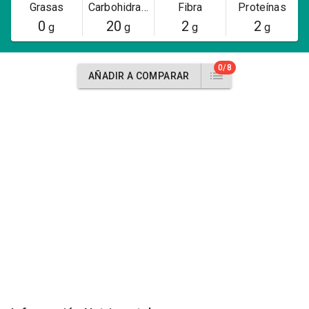
Grasas
Carbohidratos
Fibra
Proteínas
0
20
2
2
g
g
g
g
0/8
AÑADIR A COMPARAR