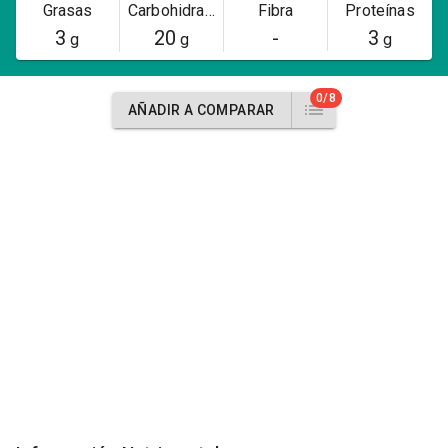
Grasas
Carbohidratos
Fibra
Proteínas
3
20
-
3
g
g
g
0/8
AÑADIR A COMPARAR