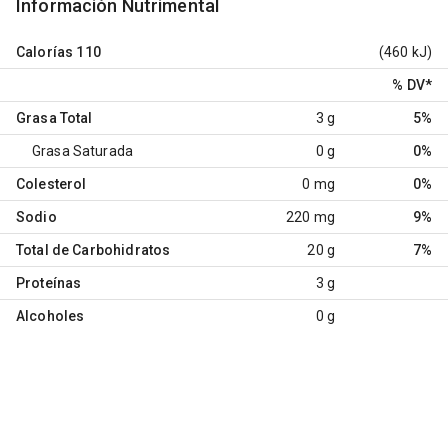
Información Nutrimental
Calorías
110
(460 kJ)
% DV
*
Grasa Total
3 g
5%
Grasa Saturada
0 g
0%
Colesterol
0 mg
0%
Sodio
220 mg
9%
Total de Carbohidratos
20 g
7%
Proteínas
3 g
Alcoholes
0 g