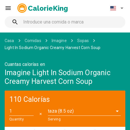
CalorieKing
Casa
Comidas
Imagine
Sopas
Light In Sodium Organic Creamy Harvest Corn Soup
Cuantas calorías en
Imagine Light In Sodium Organic
Creamy Harvest Corn Soup
110 Calorías
taza (8.5 oz)
✕
Quantity
Serving