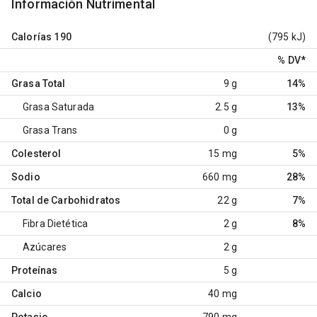
Información Nutrimental
Calorías
190
(795 kJ)
% DV
*
Grasa Total
9 g
14%
Grasa Saturada
2.5 g
13%
Grasa Trans
0 g
Colesterol
15 mg
5%
Sodio
660 mg
28%
Total de Carbohidratos
22 g
7%
Fibra Dietética
2 g
8%
Azúcares
2 g
Proteínas
5 g
Calcio
40 mg
Potasio
790 mg