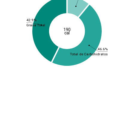
42.9%
Grasa Total
190
cal
46.6%
Total de Carbohidratos