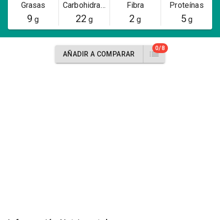
Grasas
Carbohidratos
Fibra
Proteínas
9
22
2
5
g
g
g
g
0/8
AÑADIR A COMPARAR