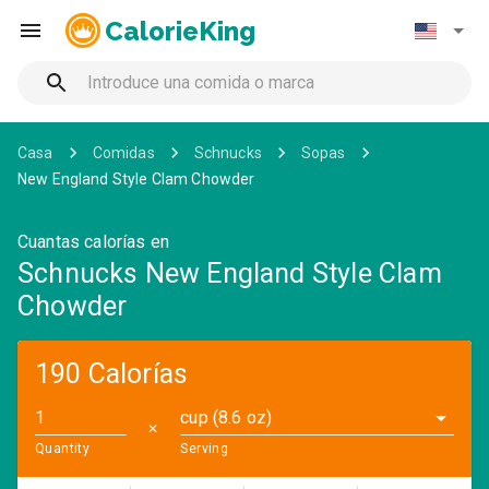
CalorieKing
Casa
Comidas
Schnucks
Sopas
New England Style Clam Chowder
Cuantas calorías en
Schnucks New England Style Clam
Chowder
190 Calorías
cup (8.6 oz)
✕
Quantity
Serving