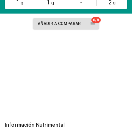
1
1
-
2
g
g
g
0/8
AÑADIR A COMPARAR
Información Nutrimental