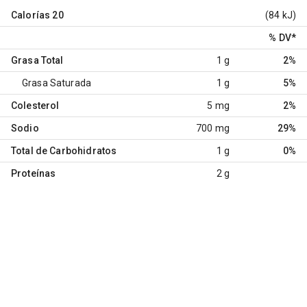
Calorías
20
(84 kJ)
% DV
*
Grasa Total
1 g
2%
Grasa Saturada
1 g
5%
Colesterol
5 mg
2%
Sodio
700 mg
29%
Total de Carbohidratos
1 g
0%
Proteínas
2 g