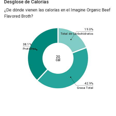
Desglose de Calorías
¿De dónde vienen las calorías en el Imagine Organic Beef
Flavored Broth?
19.0%
Total de Carbohidratos
38.1%
Proteínas
20
cal
42.9%
Grasa Total