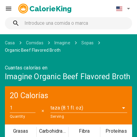
CalorieKing
Casa
Comidas
Imagine
Sopas
Organic Beef Flavored Broth
Cuantas calorías en
Imagine Organic Beef Flavored Broth
20 Calorías
taza (8.1 fl. oz)
✕
Quantity
Serving
Grasas
Carbohidratos
Fibra
Proteínas