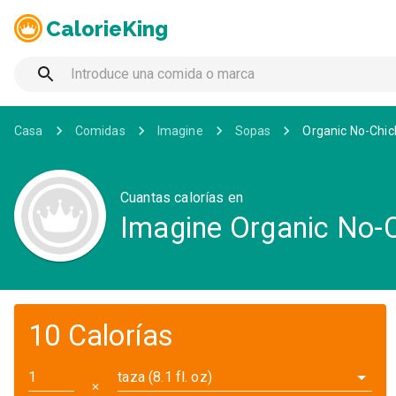
CalorieKing
Casa
Comidas
Imagine
Sopas
Organic No-Chic
Cuantas calorías en
Imagine Organic No-C
10 Calorías
taza (8.1 fl. oz)
✕