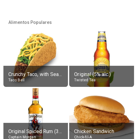
Alimentos Populares
Crunchy Taco, with Seasoned Beef
Original (5% alc.)
Taco Bell
Twisted Tea
Original Spiced Rum (35% alc.)
Chicken Sandwich
Captain Morgan
Chick-fil-A