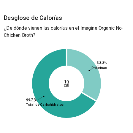
Desglose de Calorías
¿De dónde vienen las calorías en el Imagine Organic No-
Chicken Broth?
33.3%
Proteínas
10
cal
66.7%
Total de Carbohidratos