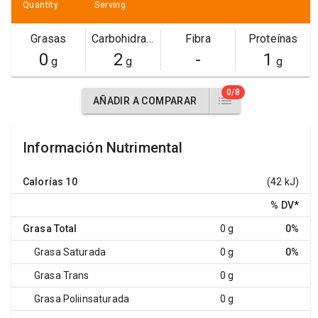
Quantity
Serving
Grasas
Carbohidratos
Fibra
Proteínas
0
2
-
1
g
g
g
0/8
AÑADIR A COMPARAR
Información Nutrimental
Calorías
10
(42 kJ)
% DV
*
Grasa Total
0 g
0%
Grasa Saturada
0 g
0%
Grasa Trans
0 g
Grasa Poliinsaturada
0 g