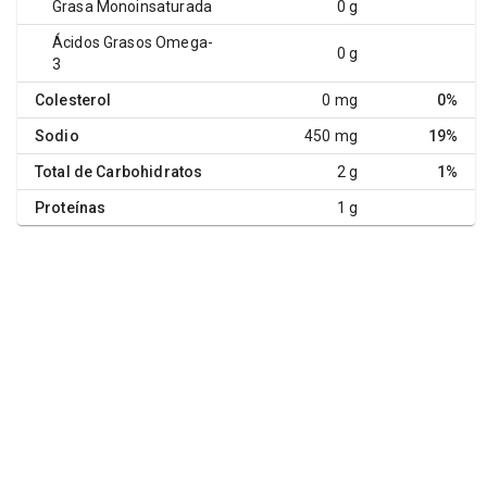
Grasa Monoinsaturada
0 g
Ácidos Grasos Omega-
0 g
3
Colesterol
0 mg
0%
Sodio
450 mg
19%
Total de Carbohidratos
2 g
1%
Proteínas
1 g