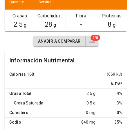
Quantity
Serving
Grasas
Carbohidratos
Fibra
Proteínas
2.5
28
-
8
g
g
g
0/8
AÑADIR A COMPARAR
Información Nutrimental
Calorías
160
(669 kJ)
% DV
*
Grasa Total
2.5 g
4%
Grasa Saturada
0.5 g
3%
Colesterol
0 mg
0%
Sodio
840 mg
35%