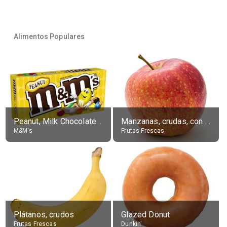
Alimentos Populares
Peanut, Milk Chocolate Candies
Manzanas, crudas, con piel
M&M's
Frutas Frescas
Plátanos, crudos
Glazed Donut
Frutas Frescas
Dunkin'