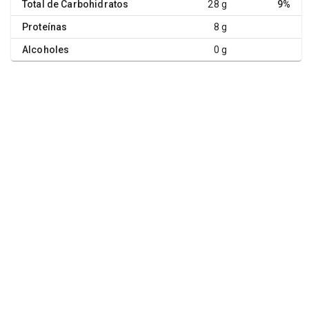
Total de Carbohidratos
28 g
9%
Proteínas
8 g
Alcoholes
0 g