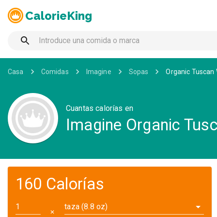
CalorieKing
Casa
Comidas
Imagine
Sopas
Organic Tuscan
Cuantas calorías en
Imagine Organic Tus
160 Calorías
taza (8.8 oz)
✕