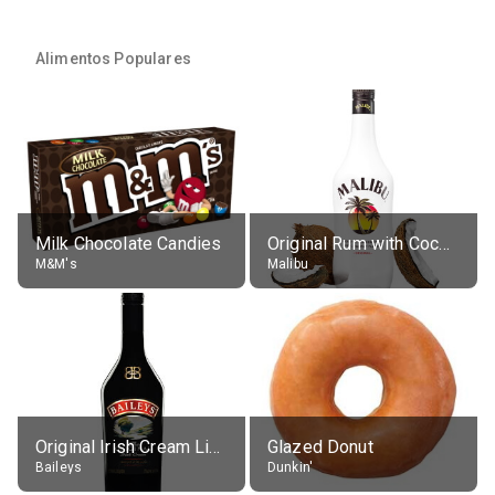
Alimentos Populares
Milk Chocolate Candies
Original Rum with Coconut Flavour (21% alc.)
M&M's
Malibu
Original Irish Cream Liqueur (17% alc.)
Glazed Donut
Baileys
Dunkin'