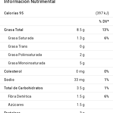
Información Nutrimental
Calorías
95
(397 kJ)
% DV
*
Grasa Total
8.5 g
13%
Grasa Saturada
1.3 g
6%
Grasa Trans
0 g
Grasa Poliinsaturada
2 g
Grasa Monoinsaturada
5 g
Colesterol
0 mg
0%
Sodio
33 mg
1%
Total de Carbohidratos
3.5 g
1%
Fibra Dietética
1.5 g
6%
Azúcares
1.5 g
Proteínas
3 g