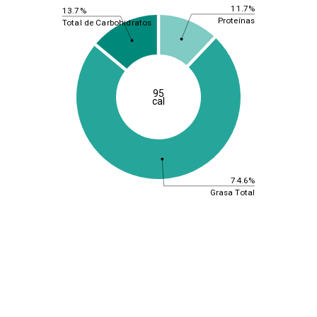
11.7%
13.7%
Proteínas
Total de Carbohidratos
95
cal
74.6%
Grasa Total