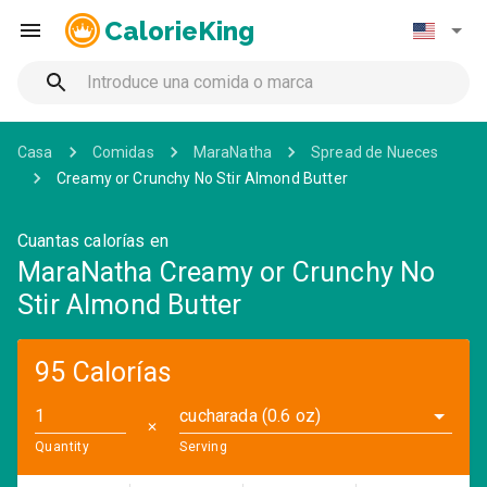
CalorieKing
Casa
Comidas
MaraNatha
Spread de Nueces
Creamy or Crunchy No Stir Almond Butter
Cuantas calorías en
MaraNatha Creamy or Crunchy No
Stir Almond Butter
95 Calorías
cucharada (0.6 oz)
✕
Quantity
Serving