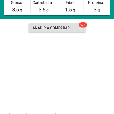
Grasas
Carbohidratos
Fibra
Proteínas
8.5
3.5
1.5
3
g
g
g
g
0/8
AÑADIR A COMPARAR