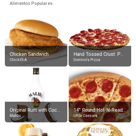
Alimentos Populares
Chicken Sandwich
Hand Tossed Crust: Pepperoni Pizza (Large 14")
Chick-fil-A
Domino's Pizza
Original Rum with Coconut Flavour (21% alc.)
14" Round Hot-N-Ready Pepperoni Pizza
Malibu
Little Caesars