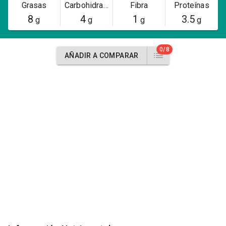
Grasas
Carbohidratos
Fibra
Proteínas
8
4
1
3.5
g
g
g
g
0/8
AÑADIR A COMPARAR