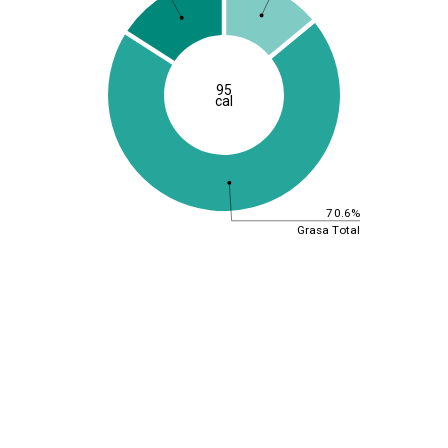
95
cal
70.6%
Grasa Total