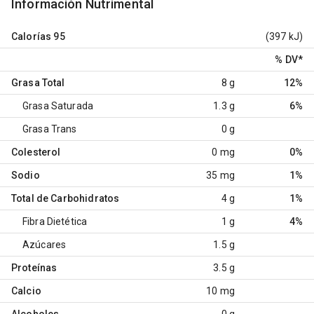
Información Nutrimental
Calorías
95
(397 kJ)
% DV
*
Grasa Total
8 g
12%
Grasa Saturada
1.3 g
6%
Grasa Trans
0 g
Colesterol
0 mg
0%
Sodio
35 mg
1%
Total de Carbohidratos
4 g
1%
Fibra Dietética
1 g
4%
Azúcares
1.5 g
Proteínas
3.5 g
Calcio
10 mg
Alcoholes
0 g