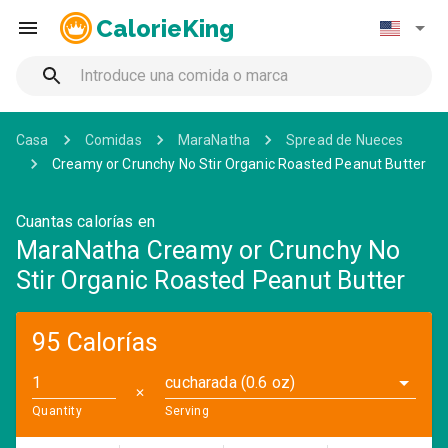
CalorieKing
Casa
Comidas
MaraNatha
Spread de Nueces
Creamy or Crunchy No Stir Organic Roasted Peanut Butter
Cuantas calorías en
MaraNatha Creamy or Crunchy No
Stir Organic Roasted Peanut Butter
95 Calorías
cucharada (0.6 oz)
✕
Quantity
Serving