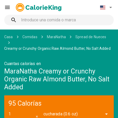
CalorieKing
Casa
Comidas
MaraNatha
Spread de Nueces
Creamy or Crunchy Organic Raw Almond Butter, No Salt Added
Cuantas calorías en
MaraNatha Creamy or Crunchy
Organic Raw Almond Butter, No Salt
Added
95 Calorías
cucharada (0.6 oz)
✕