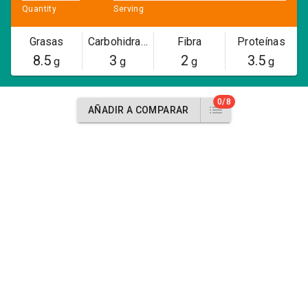
Quantity
Serving
Grasas
Carbohidratos
Fibra
Proteínas
8.5
3
2
3.5
g
g
g
g
0/8
AÑADIR A COMPARAR