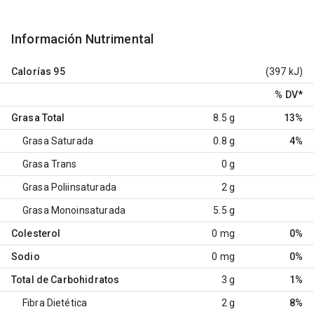
Información Nutrimental
Calorías
95
(397 kJ)
% DV
*
Grasa Total
8.5 g
13%
Grasa Saturada
0.8 g
4%
Grasa Trans
0 g
Grasa Poliinsaturada
2 g
Grasa Monoinsaturada
5.5 g
Colesterol
0 mg
0%
Sodio
0 mg
0%
Total de Carbohidratos
3 g
1%
Fibra Dietética
2 g
8%