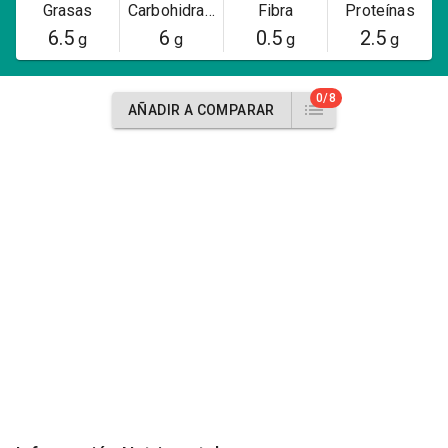
Grasas
Carbohidratos
Fibra
Proteínas
6.5
6
0.5
2.5
g
g
g
g
0/8
AÑADIR A COMPARAR