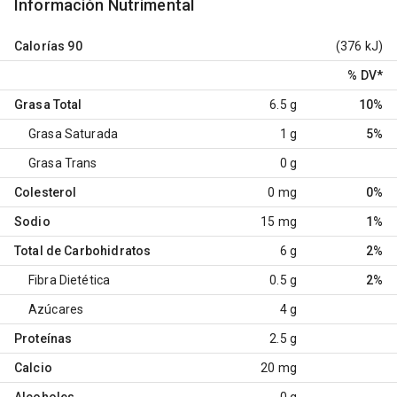
Información Nutrimental
Calorías
90
(376 kJ)
% DV
*
Grasa Total
6.5 g
10%
Grasa Saturada
1 g
5%
Grasa Trans
0 g
Colesterol
0 mg
0%
Sodio
15 mg
1%
Total de Carbohidratos
6 g
2%
Fibra Dietética
0.5 g
2%
Azúcares
4 g
Proteínas
2.5 g
Calcio
20 mg
Alcoholes
0 g