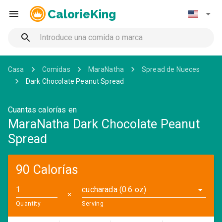
CalorieKing
Casa
Comidas
MaraNatha
Spread de Nueces
Dark Chocolate Peanut Spread
Cuantas calorías en
MaraNatha Dark Chocolate Peanut
Spread
90 Calorías
cucharada (0.6 oz)
✕
Quantity
Serving