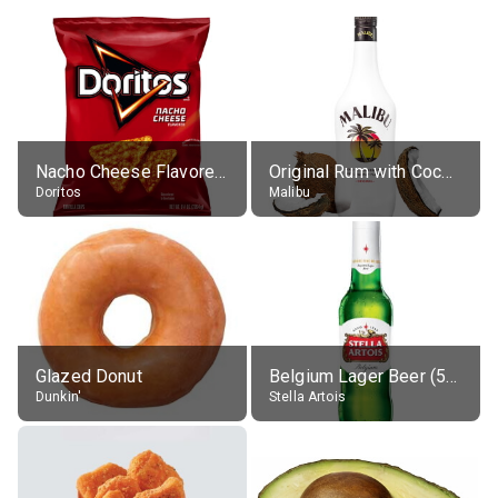
Nacho Cheese Flavored Tortilla Chips
Original Rum with Coconut Flavour (21% alc.)
Doritos
Malibu
Glazed Donut
Belgium Lager Beer (5% alc.)
Dunkin'
Stella Artois