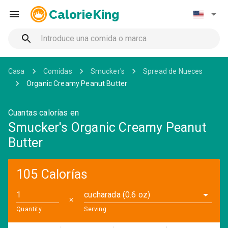
CalorieKing
Casa
Comidas
Smucker's
Spread de Nueces
Organic Creamy Peanut Butter
Cuantas calorías en
Smucker's Organic Creamy Peanut
Butter
105 Calorías
cucharada (0.6 oz)
✕
Quantity
Serving