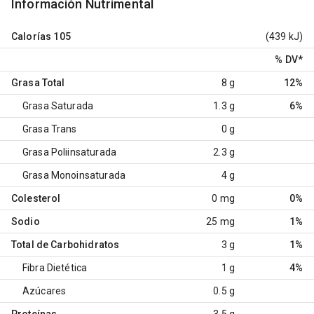
Información Nutrimental
Calorías
105
(439 kJ)
% DV
*
Grasa Total
8 g
12%
Grasa Saturada
1.3 g
6%
Grasa Trans
0 g
Grasa Poliinsaturada
2.3 g
Grasa Monoinsaturada
4 g
Colesterol
0 mg
0%
Sodio
25 mg
1%
Total de Carbohidratos
3 g
1%
Fibra Dietética
1 g
4%
Azúcares
0.5 g
Proteínas
3.5 g