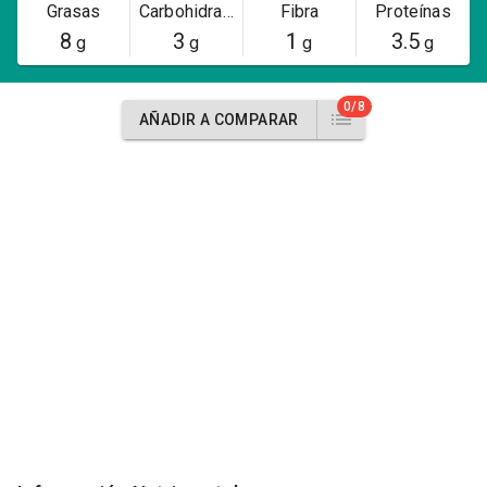
Grasas
Carbohidratos
Fibra
Proteínas
8
3
1
3.5
g
g
g
g
0/8
AÑADIR A COMPARAR