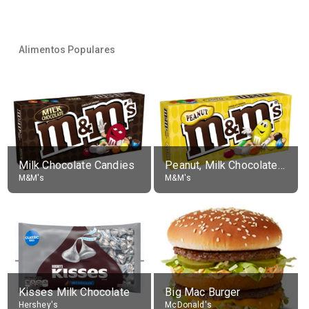
Alimentos Populares
Milk Chocolate Candies
Peanut, Milk Chocolate Candies
M&M's
M&M's
Kisses Milk Chocolate
Big Mac Burger
Hershey's
McDonald's