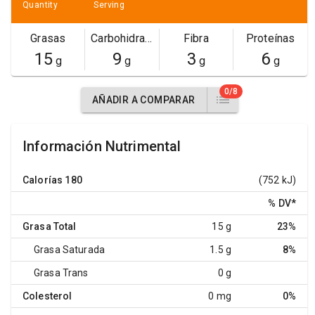
Quantity
Serving
Grasas
Carbohidratos
Fibra
Proteínas
15
9
3
6
g
g
g
g
0/8
AÑADIR A COMPARAR
Información Nutrimental
Calorías
180
(752 kJ)
% DV
*
Grasa Total
15 g
23%
Grasa Saturada
1.5 g
8%
Grasa Trans
0 g
Colesterol
0 mg
0%