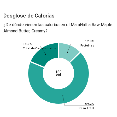
Desglose de Calorías
¿De dónde vienen las calorías en el MaraNatha Raw Maple
Almond Butter, Creamy?
12.3%
18.5%
Proteínas
Total de Carbohidratos
180
cal
69.2%
Grasa Total