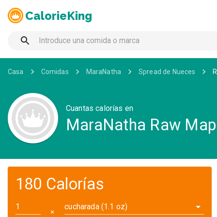
CalorieKing
Casa
Comidas
MaraNatha
Spread de Nueces
R
Cuantas calorías en
MaraNatha Raw Mapl
180 Calorías
cucharada (1.1 oz)
✕