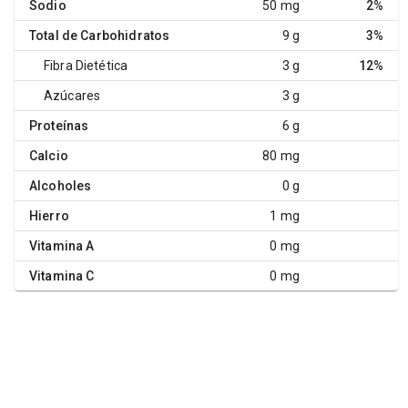
Sodio
50 mg
2%
Total de Carbohidratos
9 g
3%
Fibra Dietética
3 g
12%
Azúcares
3 g
Proteínas
6 g
Calcio
80 mg
Alcoholes
0 g
Hierro
1 mg
Vitamina A
0 mg
Vitamina C
0 mg