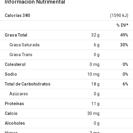
Información Nutrimental
Calorías
380
(1590 kJ)
% DV
*
Grasa Total
32 g
49%
Grasa Saturada
6 g
30%
Grasa Trans
0 g
Colesterol
0 mg
0%
Sodio
10 mg
0%
Total de Carbohidratos
18 g
6%
Azúcares
0 g
Proteínas
11 g
Calcio
30 mg
Alcoholes
0 g
Hierro
3 mg