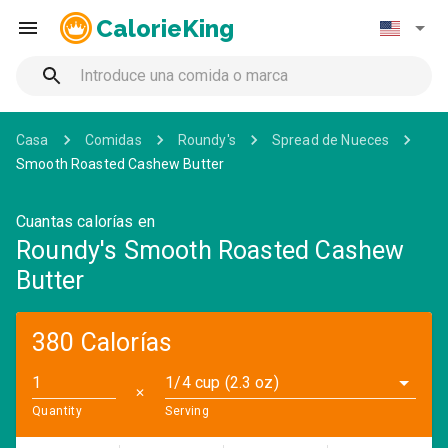
CalorieKing
Casa
Comidas
Roundy's
Spread de Nueces
Smooth Roasted Cashew Butter
Cuantas calorías en
Roundy's Smooth Roasted Cashew
Butter
380 Calorías
1/4 cup (2.3 oz)
✕
Quantity
Serving