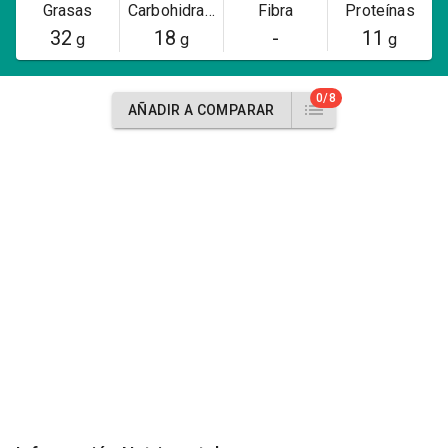
Grasas
Carbohidratos
Fibra
Proteínas
32
18
-
11
g
g
g
0/8
AÑADIR A COMPARAR