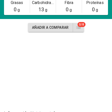
Grasas
Carbohidratos
Fibra
Proteínas
0
13
0
0
g
g
g
g
0/8
AÑADIR A COMPARAR