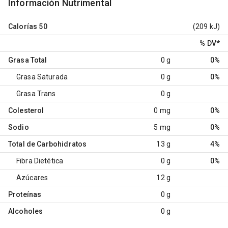
Información Nutrimental
Calorías
50
(209 kJ)
% DV
*
Grasa Total
0 g
0%
Grasa Saturada
0 g
0%
Grasa Trans
0 g
Colesterol
0 mg
0%
Sodio
5 mg
0%
Total de Carbohidratos
13 g
4%
Fibra Dietética
0 g
0%
Azúcares
12 g
Proteínas
0 g
Alcoholes
0 g