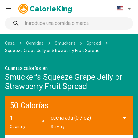
CalorieKing
Casa
Comidas
Smucker's
Spread
Squeeze Grape Jelly or Strawberry Fruit Spread
Cuantas calorías en
Smucker's Squeeze Grape Jelly or
Strawberry Fruit Spread
50 Calorías
cucharada (0.7 oz)
✕
Quantity
Serving