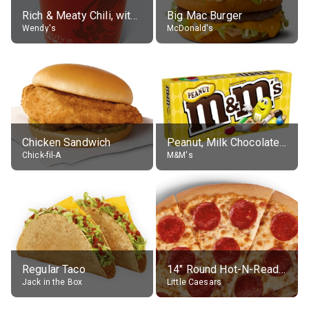
Rich & Meaty Chili, without toppings, large
Big Mac Burger
Wendy's
McDonald's
Chicken Sandwich
Peanut, Milk Chocolate Candies
Chick-fil-A
M&M's
Regular Taco
14" Round Hot-N-Ready Pepperoni Pizza
Jack in the Box
Little Caesars