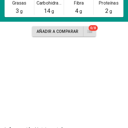
Grasas
Carbohidratos
Fibra
Proteínas
3
14
4
2
g
g
g
g
0/8
AÑADIR A COMPARAR