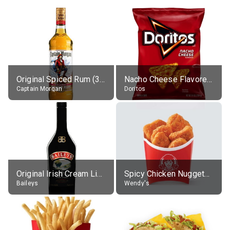
Original Spiced Rum (35% alc.)
Nacho Cheese Flavored Tortilla Chips
Captain Morgan
Doritos
Original Irish Cream Liqueur (17% alc.)
Spicy Chicken Nuggets, without sauce
Baileys
Wendy's