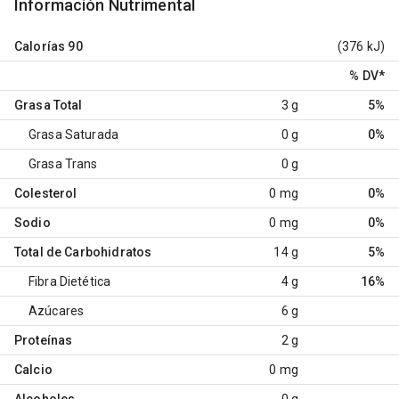
Información Nutrimental
Calorías
90
(376 kJ)
% DV
*
Grasa Total
3 g
5%
Grasa Saturada
0 g
0%
Grasa Trans
0 g
Colesterol
0 mg
0%
Sodio
0 mg
0%
Total de Carbohidratos
14 g
5%
Fibra Dietética
4 g
16%
Azúcares
6 g
Proteínas
2 g
Calcio
0 mg
Alcoholes
0 g