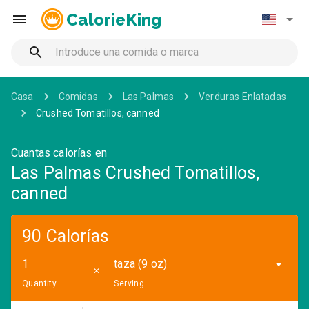
CalorieKing
Casa
Comidas
Las Palmas
Verduras Enlatadas
Crushed Tomatillos, canned
Cuantas calorías en
Las Palmas Crushed Tomatillos,
canned
90 Calorías
taza (9 oz)
✕
Quantity
Serving