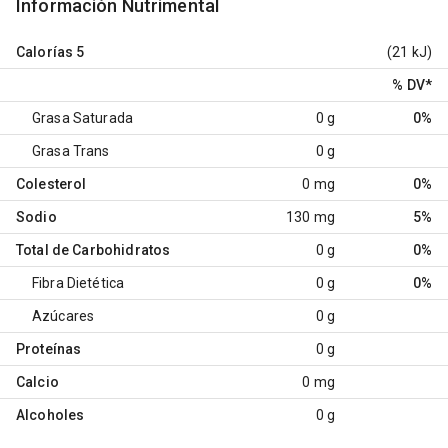
Información Nutrimental
Calorías
5
(21 kJ)
% DV
*
Grasa Saturada
0 g
0%
Grasa Trans
0 g
Colesterol
0 mg
0%
Sodio
130 mg
5%
Total de Carbohidratos
0 g
0%
Fibra Dietética
0 g
0%
Azúcares
0 g
Proteínas
0 g
Calcio
0 mg
Alcoholes
0 g