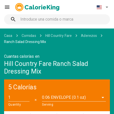
CalorieKing
Casa
Comidas
Hill Country Fare
Aderezos
Ranch Salad Dressing Mix
Cuantas calorías en
Hill Country Fare Ranch Salad
Dressing Mix
5 Calorías
0.06 ENVELOPE (0.1 oz)
✕
Quantity
Serving