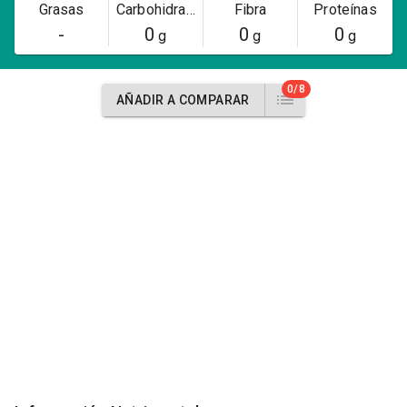
Grasas
Carbohidratos
Fibra
Proteínas
-
0
0
0
g
g
g
0/8
AÑADIR A COMPARAR