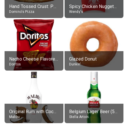
Hand Tossed Crust: Pepperoni Pizza (Large 14")
Spicy Chicken Nuggets, without sauce
Domino's Pizza
Wendy's
Nacho Cheese Flavored Tortilla Chips
Glazed Donut
Doritos
Dunkin'
Original Rum with Coconut Flavour (21% alc.)
Belgium Lager Beer (5% alc.)
Malibu
Stella Artois