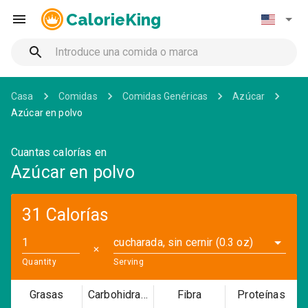
CalorieKing
Casa
Comidas
Comidas Genéricas
Azúcar
Azúcar en polvo
Cuantas calorías en
Azúcar en polvo
31 Calorías
cucharada, sin cernir (0.3 oz)
✕
Quantity
Serving
Grasas
Carbohidratos
Fibra
Proteínas