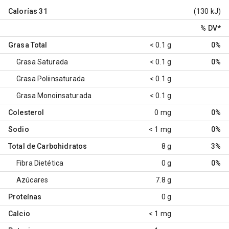
Calorías
31
(130 kJ)
% DV
*
Grasa Total
< 0.1 g
0%
Grasa Saturada
< 0.1 g
0%
Grasa Poliinsaturada
< 0.1 g
Grasa Monoinsaturada
< 0.1 g
Colesterol
0 mg
0%
Sodio
< 1 mg
0%
Total de Carbohidratos
8 g
3%
Fibra Dietética
0 g
0%
Azúcares
7.8 g
Proteínas
0 g
Calcio
< 1 mg