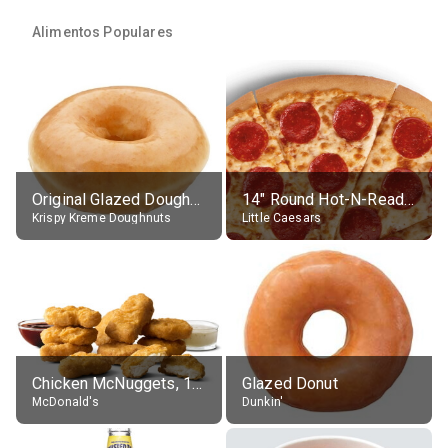
Alimentos Populares
Original Glazed Doughnut
14" Round Hot-N-Ready Pepperoni Pizza
Krispy Kreme Doughnuts
Little Caesars
Chicken McNuggets, 10 pieces, without sauce
Glazed Donut
McDonald's
Dunkin'