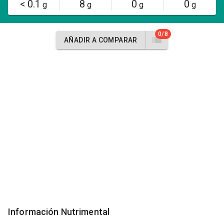
< 0.1
8
0
0
g
g
g
g
0/8
AÑADIR A COMPARAR
Información Nutrimental