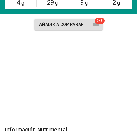
4
29
9
2
g
g
g
g
0/8
AÑADIR A COMPARAR
Información Nutrimental