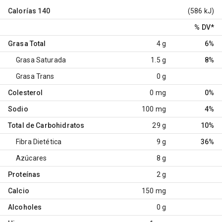
Calorías
140
(586 kJ)
% DV
*
Grasa Total
4 g
6%
Grasa Saturada
1.5 g
8%
Grasa Trans
0 g
Colesterol
0 mg
0%
Sodio
100 mg
4%
Total de Carbohidratos
29 g
10%
Fibra Dietética
9 g
36%
Azúcares
8 g
Proteínas
2 g
Calcio
150 mg
Alcoholes
0 g