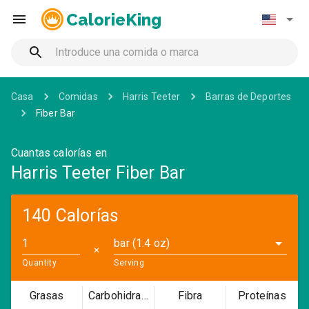
CalorieKing
Casa
Comidas
Harris Teeter
Barras de Deportes
Fiber Bar
Cuantas calorías en
Harris Teeter Fiber Bar
140 Calorías
bar (1.4 oz)
✕
Quantity
Serving
Grasas
Carbohidratos
Fibra
Proteínas