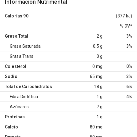
Información Nutrimental
Calorías
90
(377 kJ)
% DV
*
Grasa Total
2 g
3%
Grasa Saturada
0.5 g
3%
Grasa Trans
0 g
Colesterol
0 mg
0%
Sodio
65 mg
3%
Total de Carbohidratos
18 g
6%
Fibra Dietética
1 g
4%
Azúcares
7 g
Proteínas
1 g
Calcio
80 mg
Potasio
50 mg