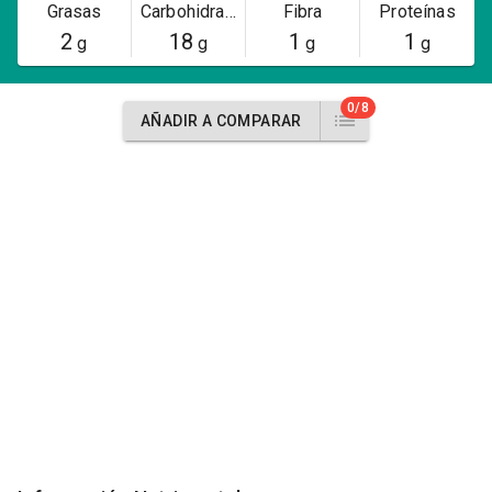
Grasas
Carbohidratos
Fibra
Proteínas
2
18
1
1
g
g
g
g
0/8
AÑADIR A COMPARAR