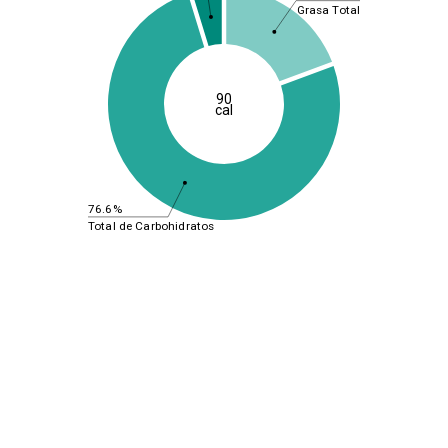
Grasa Total
90
cal
76.6%
Total de Carbohidratos