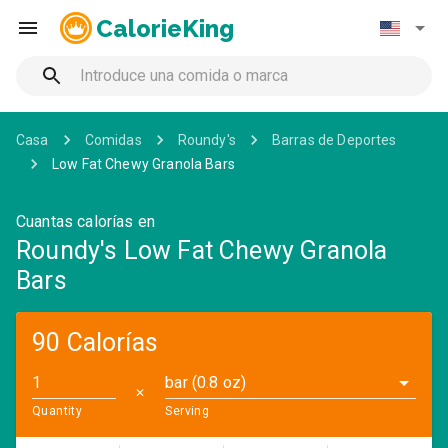
CalorieKing
Casa
Comidas
Roundy's
Barras de Deportes
Low Fat Chewy Granola Bars
Cuantas calorías en
Roundy's Low Fat Chewy Granola
Bars
90 Calorías
bar (0.8 oz)
✕
Quantity
Serving