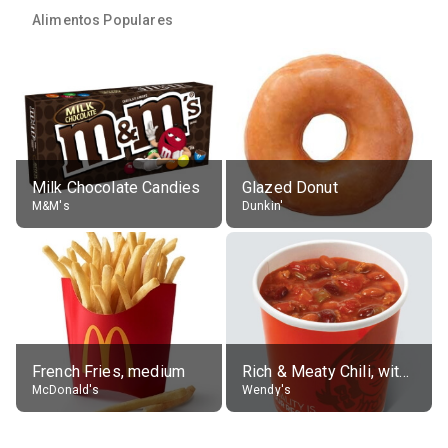
Alimentos Populares
Milk Chocolate Candies
Glazed Donut
M&M's
Dunkin'
French Fries, medium
Rich & Meaty Chili, without toppings, large
McDonald's
Wendy's