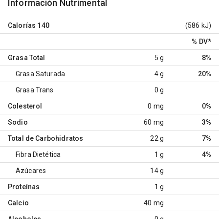
Información Nutrimental
Calorías
140
(586 kJ)
% DV
*
Grasa Total
5 g
8%
Grasa Saturada
4 g
20%
Grasa Trans
0 g
Colesterol
0 mg
0%
Sodio
60 mg
3%
Total de Carbohidratos
22 g
7%
Fibra Dietética
1 g
4%
Azúcares
14 g
Proteínas
1 g
Calcio
40 mg
Alcoholes
0 g