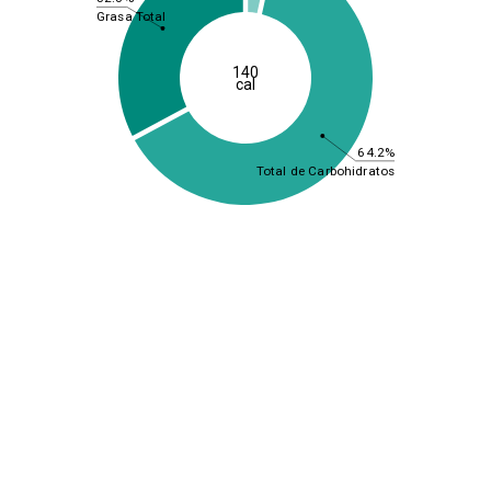
Grasa Total
140
cal
64.2%
Total de Carbohidratos