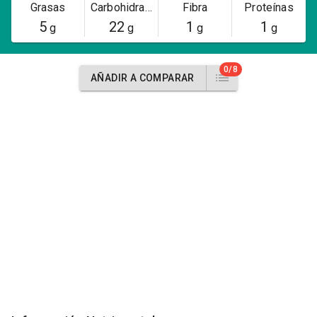
Grasas
Carbohidratos
Fibra
Proteínas
5
22
1
1
g
g
g
g
0/8
AÑADIR A COMPARAR