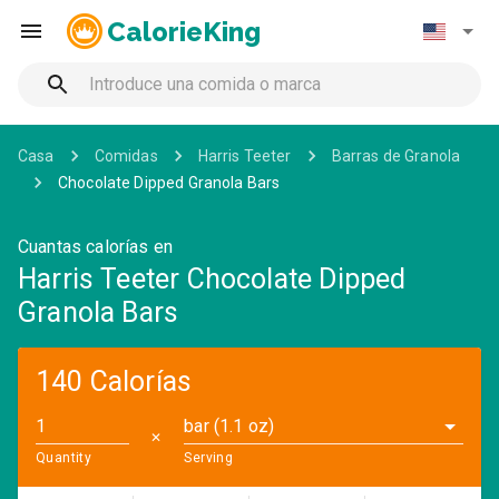
CalorieKing
Casa
Comidas
Harris Teeter
Barras de Granola
Chocolate Dipped Granola Bars
Cuantas calorías en
Harris Teeter Chocolate Dipped
Granola Bars
140 Calorías
bar (1.1 oz)
✕
Quantity
Serving