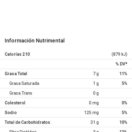
Información Nutrimental
Calorías
210
(879 kJ)
% DV
*
Grasa Total
7 g
11%
Grasa Saturada
1 g
5%
Grasa Trans
0 g
Colesterol
0 mg
0%
Sodio
125 mg
5%
Total de Carbohidratos
31 g
10%
Fibra Dietética
3 g
12%