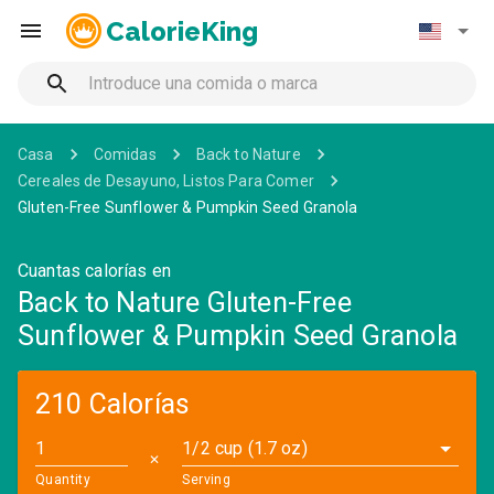
CalorieKing
Casa
Comidas
Back to Nature
Cereales de Desayuno, Listos Para Comer
Gluten-Free Sunflower & Pumpkin Seed Granola
Cuantas calorías en
Back to Nature Gluten-Free
Sunflower & Pumpkin Seed Granola
210 Calorías
1/2 cup (1.7 oz)
✕
Quantity
Serving