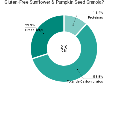
Gluten-Free Sunflower & Pumpkin Seed Granola?
11.4%
Proteínas
29.9%
Grasa Total
210
cal
58.8%
Total de Carbohidratos