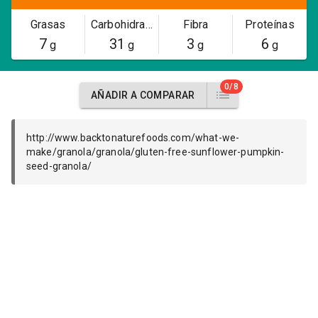
Grasas
Carbohidratos
Fibra
Proteínas
7
31
3
6
g
g
g
g
0/8
AÑADIR A COMPARAR
http://www.backtonaturefoods.com/what-we-
make/granola/granola/gluten-free-sunflower-pumpkin-
seed-granola/