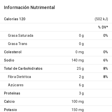
Información Nutrimental
Calorías
120
(502 kJ)
% DV
*
Grasa Saturada
0 g
0%
Grasa Trans
0 g
Colesterol
0 mg
0%
Sodio
140 mg
6%
Total de Carbohidratos
25 g
8%
Fibra Dietética
2 g
8%
Azúcares
6 g
Proteínas
3 g
Calcio
100 mg
Potasio
150 mg