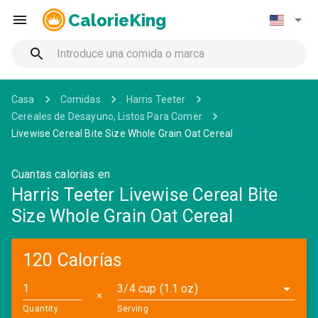
CalorieKing
Casa
Comidas
Harris Teeter
Cereales de Desayuno, Listos Para Comer
Livewise Cereal Bite Size Whole Grain Oat Cereal
Cuantas calorías en
Harris Teeter Livewise Cereal Bite
Size Whole Grain Oat Cereal
120 Calorías
3/4 cup (1.1 oz)
✕
Quantity
Serving