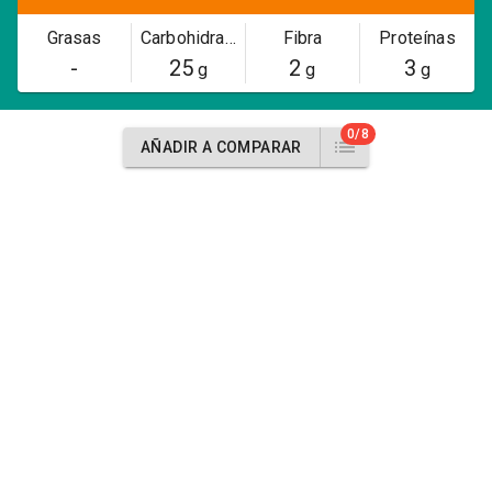
Grasas
Carbohidratos
Fibra
Proteínas
-
25
2
3
g
g
g
0/8
AÑADIR A COMPARAR