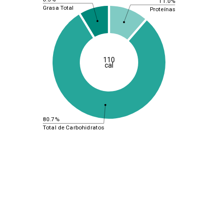
11.0%
Grasa Total
Proteínas
110
cal
80.7%
Total de Carbohidratos