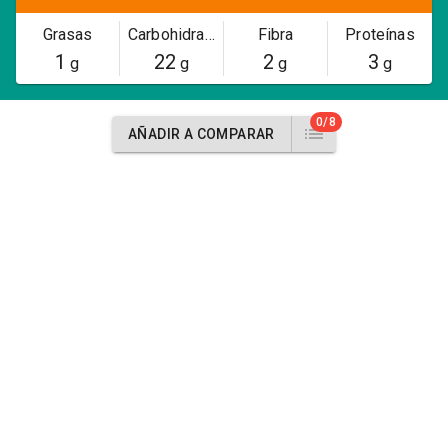
Grasas
Carbohidratos
Fibra
Proteínas
1
22
2
3
g
g
g
g
0/8
AÑADIR A COMPARAR