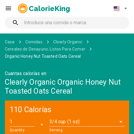
CalorieKing
Casa
Comidas
Clearly Organic
Cereales de Desayuno, Listos Para Comer
Organic Honey Nut Toasted Oats Cereal
Cuantas calorías en
Clearly Organic Organic Honey Nut
Toasted Oats Cereal
110 Calorías
3/4 cup (1 oz)
✕
Quantity
Serving