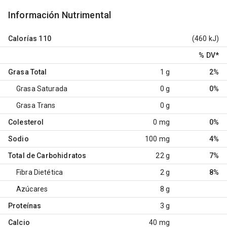
Información Nutrimental
Calorías
110
(460 kJ)
% DV
*
Grasa Total
1 g
2%
Grasa Saturada
0 g
0%
Grasa Trans
0 g
Colesterol
0 mg
0%
Sodio
100 mg
4%
Total de Carbohidratos
22 g
7%
Fibra Dietética
2 g
8%
Azúcares
8 g
Proteínas
3 g
Calcio
40 mg