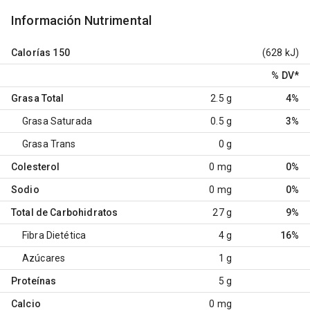
Información Nutrimental
Calorías
150
(628 kJ)
% DV
*
Grasa Total
2.5 g
4%
Grasa Saturada
0.5 g
3%
Grasa Trans
0 g
Colesterol
0 mg
0%
Sodio
0 mg
0%
Total de Carbohidratos
27 g
9%
Fibra Dietética
4 g
16%
Azúcares
1 g
Proteínas
5 g
Calcio
0 mg