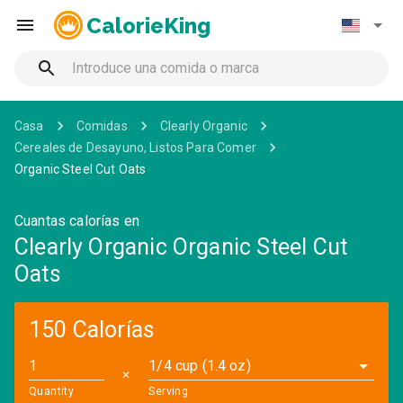
CalorieKing
Casa
Comidas
Clearly Organic
Cereales de Desayuno, Listos Para Comer
Organic Steel Cut Oats
Cuantas calorías en
Clearly Organic Organic Steel Cut
Oats
150 Calorías
1/4 cup (1.4 oz)
✕
Quantity
Serving