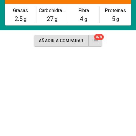
Grasas
Carbohidratos
Fibra
Proteínas
2.5
27
4
5
g
g
g
g
0/8
AÑADIR A COMPARAR