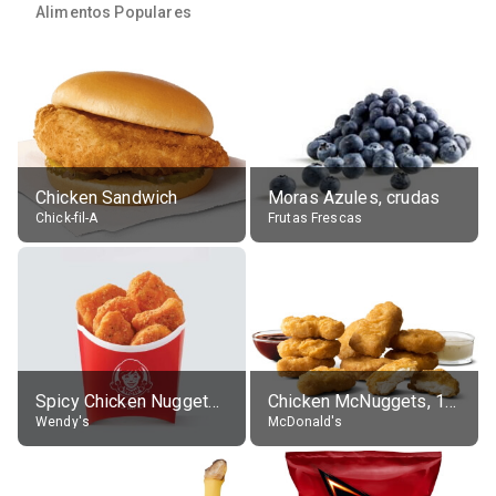
Alimentos Populares
Chicken Sandwich
Moras Azules, crudas
Chick-fil-A
Frutas Frescas
Spicy Chicken Nuggets, without sauce
Chicken McNuggets, 10 pieces, without sauce
Wendy's
McDonald's