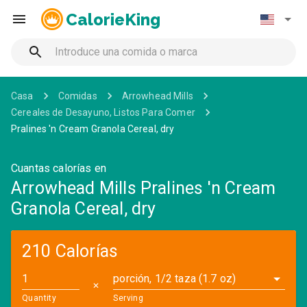
CalorieKing
Casa
Comidas
Arrowhead Mills
Cereales de Desayuno, Listos Para Comer
Pralines 'n Cream Granola Cereal, dry
Cuantas calorías en
Arrowhead Mills Pralines 'n Cream
Granola Cereal, dry
210 Calorías
porción, 1/2 taza (1.7 oz)
✕
Quantity
Serving