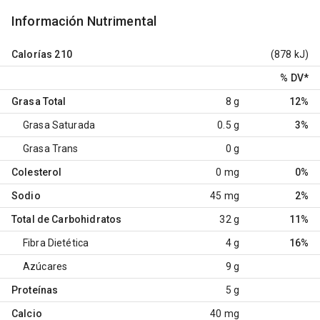
Información Nutrimental
Calorías
210
(878 kJ)
% DV
*
Grasa Total
8 g
12%
Grasa Saturada
0.5 g
3%
Grasa Trans
0 g
Colesterol
0 mg
0%
Sodio
45 mg
2%
Total de Carbohidratos
32 g
11%
Fibra Dietética
4 g
16%
Azúcares
9 g
Proteínas
5 g
Calcio
40 mg