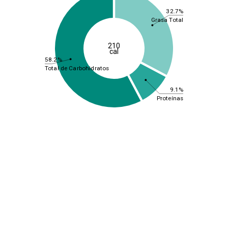
32.7%
Grasa Total
210
cal
58.2%
Total de Carbohidratos
9.1%
Proteínas