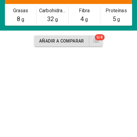
Grasas
Carbohidratos
Fibra
Proteínas
8
32
4
5
g
g
g
g
0/8
AÑADIR A COMPARAR