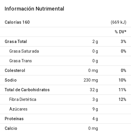
Información Nutrimental
Calorías
160
(669 kJ)
% DV
*
Grasa Total
2 g
3%
Grasa Saturada
0 g
0%
Grasa Trans
0 g
Colesterol
0 mg
0%
Sodio
230 mg
10%
Total de Carbohidratos
32 g
11%
Fibra Dietética
3 g
12%
Azúcares
9 g
Proteínas
4 g
Calcio
0 mg