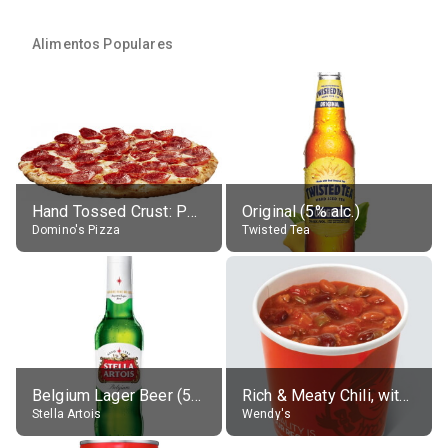
Alimentos Populares
Hand Tossed Crust: Pepperoni Pizza (Large 14")
Original (5% alc.)
Domino's Pizza
Twisted Tea
Belgium Lager Beer (5% alc.)
Rich & Meaty Chili, without toppings, large
Stella Artois
Wendy's