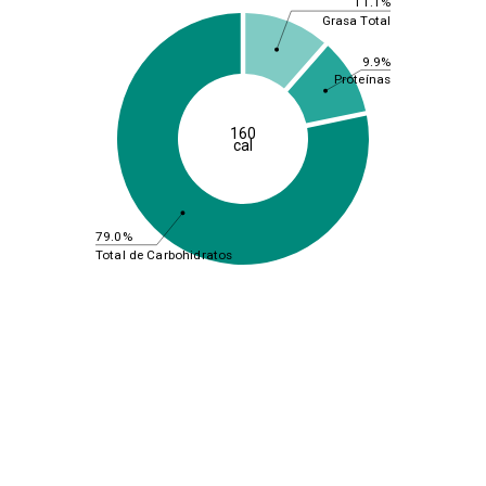
11.1%
Grasa Total
9.9%
Proteínas
160
cal
79.0%
Total de Carbohidratos