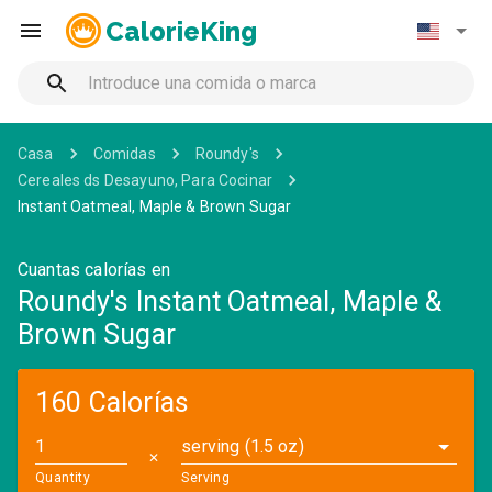
CalorieKing
Casa
Comidas
Roundy's
Cereales ds Desayuno, Para Cocinar
Instant Oatmeal, Maple & Brown Sugar
Cuantas calorías en
Roundy's Instant Oatmeal, Maple &
Brown Sugar
160 Calorías
serving (1.5 oz)
✕
Quantity
Serving