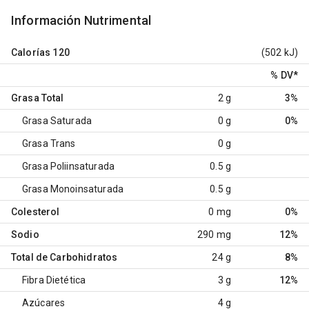
Información Nutrimental
Calorías
120
(502 kJ)
% DV
*
Grasa Total
2 g
3%
Grasa Saturada
0 g
0%
Grasa Trans
0 g
Grasa Poliinsaturada
0.5 g
Grasa Monoinsaturada
0.5 g
Colesterol
0 mg
0%
Sodio
290 mg
12%
Total de Carbohidratos
24 g
8%
Fibra Dietética
3 g
12%
Azúcares
4 g