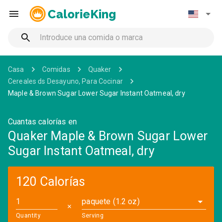
CalorieKing
Casa
Comidas
Quaker
Cereales ds Desayuno, Para Cocinar
Maple & Brown Sugar Lower Sugar Instant Oatmeal, dry
Cuantas calorías en
Quaker Maple & Brown Sugar Lower
Sugar Instant Oatmeal, dry
120 Calorías
paquete (1.2 oz)
✕
Quantity
Serving