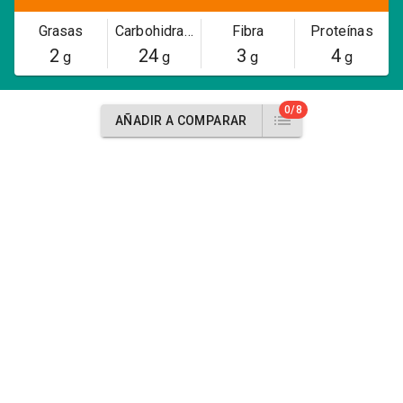
Grasas
Carbohidratos
Fibra
Proteínas
2
24
3
4
g
g
g
g
0/8
AÑADIR A COMPARAR