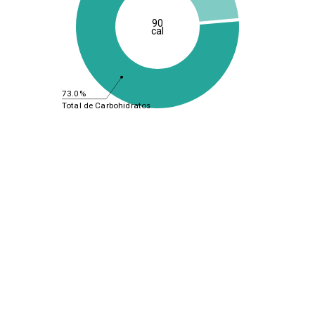
90
cal
73.0%
Total de Carbohidratos