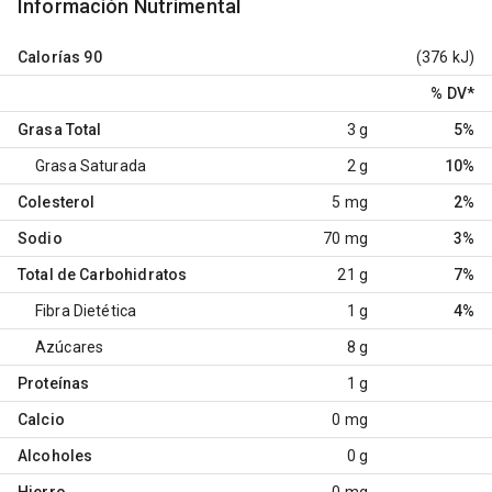
Información Nutrimental
Calorías
90
(376 kJ)
% DV
*
Grasa Total
3 g
5%
Grasa Saturada
2 g
10%
Colesterol
5 mg
2%
Sodio
70 mg
3%
Total de Carbohidratos
21 g
7%
Fibra Dietética
1 g
4%
Azúcares
8 g
Proteínas
1 g
Calcio
0 mg
Alcoholes
0 g
Hierro
0 mg