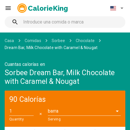
CalorieKing
Casa
Comidas
Sorbee
Chocolate
Dream Bar, Milk Chocolate with Caramel & Nougat
Cuantas calorías en
Sorbee Dream Bar, Milk Chocolate
with Caramel & Nougat
90 Calorías
barra
✕
Quantity
Serving