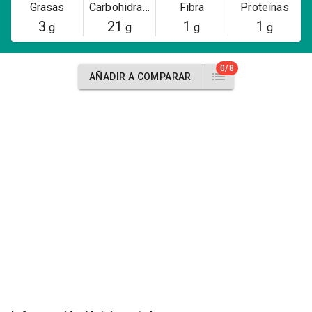
Grasas
Carbohidratos
Fibra
Proteínas
3
21
1
1
g
g
g
g
0/8
AÑADIR A COMPARAR