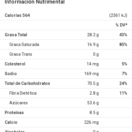
Información Nutrimental
Calorías
564
(2361 kJ)
% DV
*
Grasa Total
28.2 g
43%
Grasa Saturada
16.9 g
85%
Grasa Trans
0 g
Colesterol
14 mg
5%
Sodio
169 mg
7%
Total de Carbohidratos
70.5 g
24%
Fibra Dietética
2.8 g
11%
Azúcares
53.6 g
Proteínas
8.5 g
Calcio
226 mg
Alcoholes
0 g