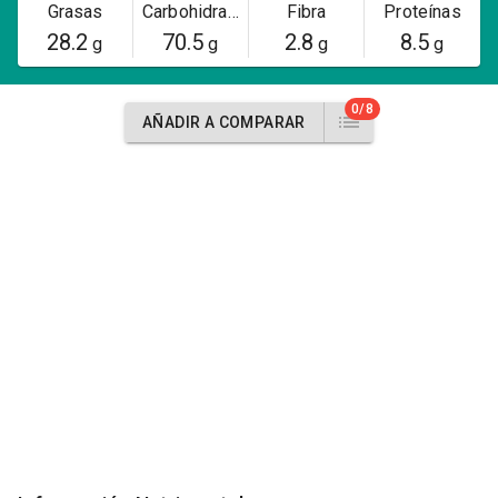
Grasas
Carbohidratos
Fibra
Proteínas
28.2
70.5
2.8
8.5
g
g
g
g
0/8
AÑADIR A COMPARAR