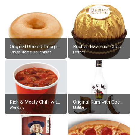
Original Glazed Doughnut
Rocher, Hazelnut Chocolate Ball
Krispy Kreme Doughnuts
Ferrero
Rich & Meaty Chili, without toppings, large
Original Rum with Coconut Flavour (21% alc.)
Wendy's
Malibu