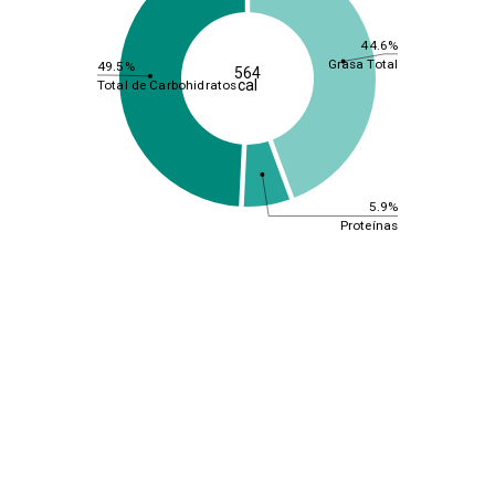
44.6%
Grasa Total
49.5%
564
cal
Total de Carbohidratos
5.9%
Proteínas