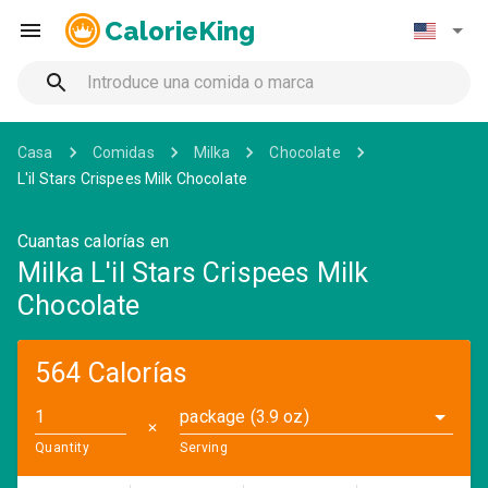
CalorieKing
Casa
Comidas
Milka
Chocolate
L'il Stars Crispees Milk Chocolate
Cuantas calorías en
Milka L'il Stars Crispees Milk
Chocolate
564 Calorías
package (3.9 oz)
✕
Quantity
Serving