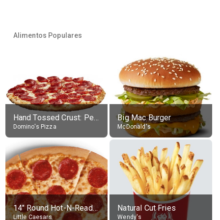
Alimentos Populares
Hand Tossed Crust: Pepperoni Pizza (Large 14")
Big Mac Burger
Domino's Pizza
McDonald's
14" Round Hot-N-Ready Pepperoni Pizza
Natural Cut Fries
Little Caesars
Wendy's