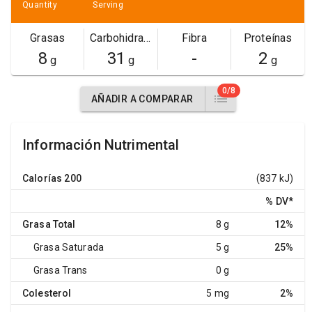
Quantity
Serving
Grasas
Carbohidratos
Fibra
Proteínas
8
31
-
2
g
g
g
0/8
AÑADIR A COMPARAR
Información Nutrimental
Calorías
200
(837 kJ)
% DV
*
Grasa Total
8 g
12%
Grasa Saturada
5 g
25%
Grasa Trans
0 g
Colesterol
5 mg
2%