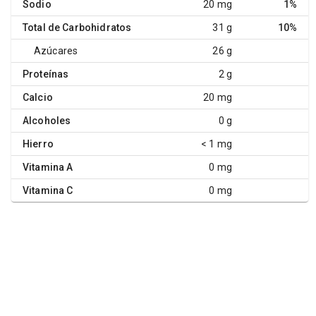
Sodio
20 mg
1%
Total de Carbohidratos
31 g
10%
Azúcares
26 g
Proteínas
2 g
Calcio
20 mg
Alcoholes
0 g
Hierro
< 1 mg
Vitamina A
0 mg
Vitamina C
0 mg