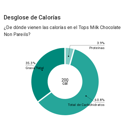
Desglose de Calorías
¿De dónde vienen las calorías en el Tops Milk Chocolate
Non Pareils?
3.9%
Proteínas
35.3%
Grasa Total
200
cal
60.8%
Total de Carbohidratos