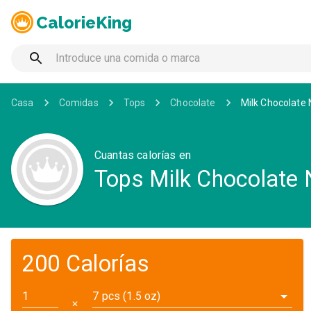
CalorieKing
Casa
Comidas
Tops
Chocolate
Milk Chocolate 
Cuantas calorías en
Tops Milk Chocolate 
200 Calorías
7 pcs (1.5 oz)
✕