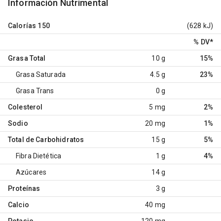
Información Nutrimental
Calorías
150
(628 kJ)
% DV
*
Grasa Total
10 g
15%
Grasa Saturada
4.5 g
23%
Grasa Trans
0 g
Colesterol
5 mg
2%
Sodio
20 mg
1%
Total de Carbohidratos
15 g
5%
Fibra Dietética
1 g
4%
Azúcares
14 g
Proteínas
3 g
Calcio
40 mg
Potasio
120 mg