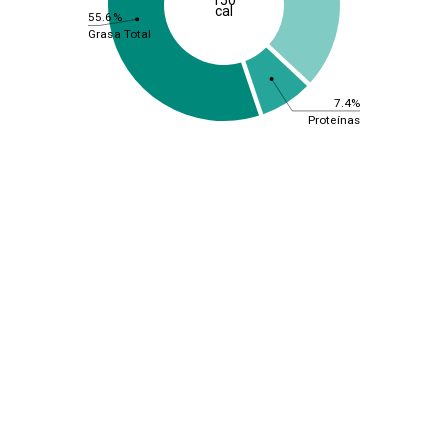
cal
55.6%
Grasa Total
7.4%
Proteínas