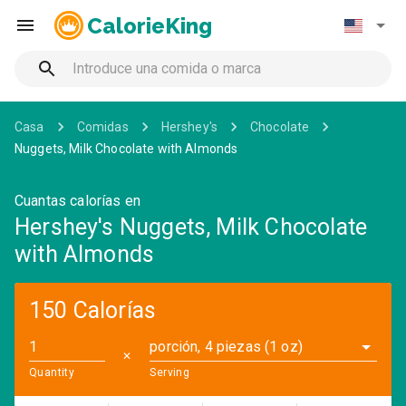
CalorieKing
Casa
Comidas
Hershey's
Chocolate
Nuggets, Milk Chocolate with Almonds
Cuantas calorías en
Hershey's Nuggets, Milk Chocolate
with Almonds
150 Calorías
porción, 4 piezas (1 oz)
✕
Quantity
Serving