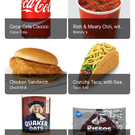
Coca-Cola Classic
Rich & Meaty Chili, without toppings, large
Coca-Cola
Wendy's
Chicken Sandwich
Crunchy Taco, with Seasoned Beef
Chick-fil-A
Taco Bell