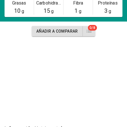
Grasas
Carbohidratos
Fibra
Proteínas
10
15
1
3
g
g
g
g
0/8
AÑADIR A COMPARAR