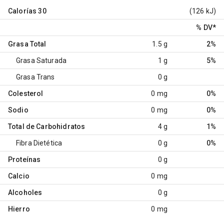
Calorías
30
(126 kJ)
% DV
*
Grasa Total
1.5 g
2%
Grasa Saturada
1 g
5%
Grasa Trans
0 g
Colesterol
0 mg
0%
Sodio
0 mg
0%
Total de Carbohidratos
4 g
1%
Fibra Dietética
0 g
0%
Proteínas
0 g
Calcio
0 mg
Alcoholes
0 g
Hierro
0 mg