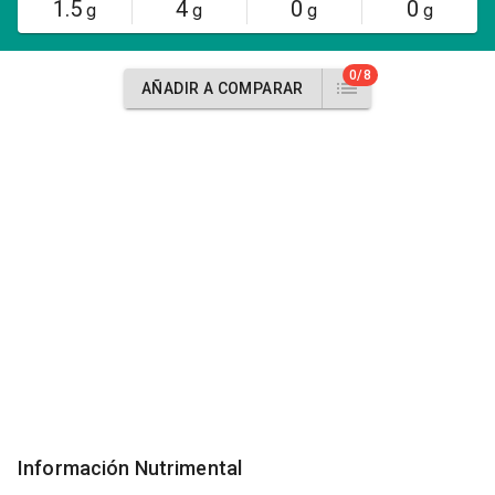
1.5
4
0
0
g
g
g
g
0/8
AÑADIR A COMPARAR
Información Nutrimental