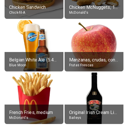
Chicken Sandwich
Chicken McNuggets, 10 pieces, without sauce
Chick-fil-A
McDonald's
Belgian White Ale (5.4% alc.)
Manzanas, crudas, con piel
Blue Moon
Frutas Frescas
French Fries, medium
Original Irish Cream Liqueur (17% alc.)
McDonald's
Baileys