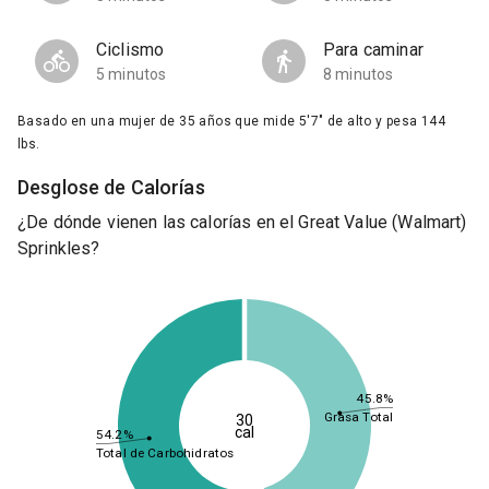
Ciclismo
Para caminar
5 minutos
8 minutos
Basado en una mujer de 35 años que mide 5'7" de alto y pesa 144
lbs.
Desglose de Calorías
¿De dónde vienen las calorías en el Great Value (Walmart)
Sprinkles?
45.8%
Grasa Total
30
cal
54.2%
Total de Carbohidratos