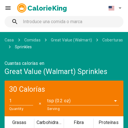
CalorieKing
Casa
Comidas
Great Value (Walmart)
Coberturas
Sprinkles
Cuantas calorías en
Great Value (Walmart) Sprinkles
30 Calorías
tsp (0.2 oz)
✕
Quantity
Serving
Grasas
Carbohidratos
Fibra
Proteínas