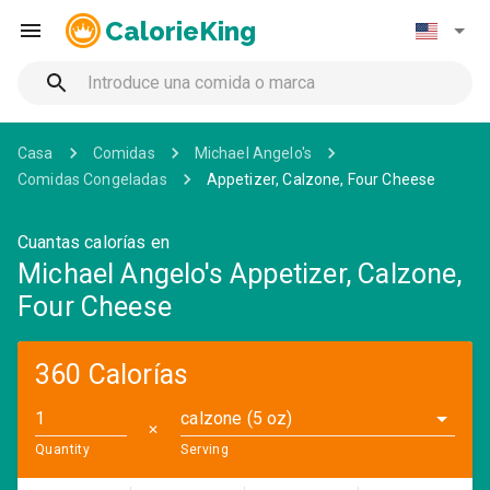
CalorieKing
Casa
Comidas
Michael Angelo's
Comidas Congeladas
Appetizer, Calzone, Four Cheese
Cuantas calorías en
Michael Angelo's Appetizer, Calzone,
Four Cheese
360 Calorías
calzone (5 oz)
✕
Quantity
Serving