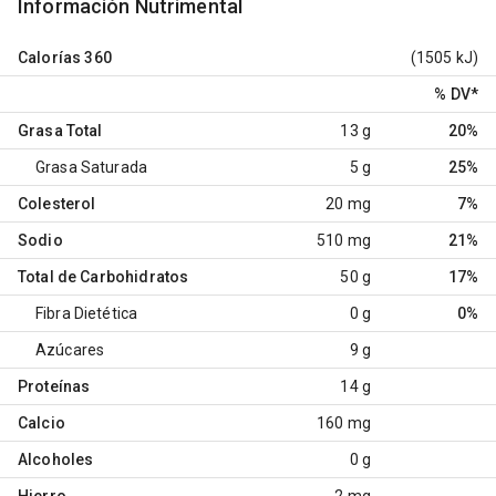
Información Nutrimental
Calorías
360
(1505 kJ)
% DV
*
Grasa Total
13 g
20%
Grasa Saturada
5 g
25%
Colesterol
20 mg
7%
Sodio
510 mg
21%
Total de Carbohidratos
50 g
17%
Fibra Dietética
0 g
0%
Azúcares
9 g
Proteínas
14 g
Calcio
160 mg
Alcoholes
0 g
Hierro
2 mg