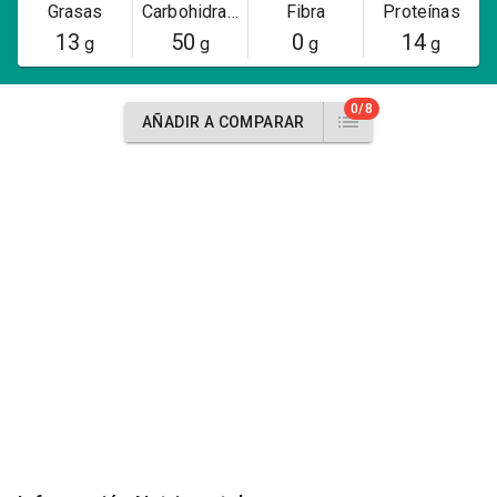
Grasas
Carbohidratos
Fibra
Proteínas
13
50
0
14
g
g
g
g
0/8
AÑADIR A COMPARAR