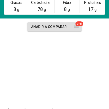
Grasas
Carbohidratos
Fibra
Proteínas
8
78
8
17
g
g
g
g
0/8
AÑADIR A COMPARAR