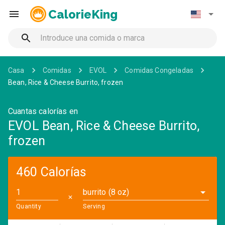
CalorieKing
Casa
Comidas
EVOL
Comidas Congeladas
Bean, Rice & Cheese Burrito, frozen
Cuantas calorías en
EVOL Bean, Rice & Cheese Burrito,
frozen
460 Calorías
burrito (8 oz)
✕
Quantity
Serving