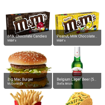
Milk Chocolate Candies
Peanut, Milk Chocolate Candies
M&M's
M&M's
Big Mac Burger
Belgium Lager Beer (5% alc.)
McDonald's
Stella Artois