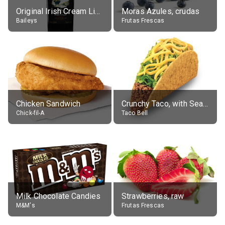
Original Irish Cream Liqueur (17% alc.)
Moras Azules, crudas
Baileys
Frutas Frescas
Chicken Sandwich
Crunchy Taco, with Seasoned Beef
Chick-fil-A
Taco Bell
Milk Chocolate Candies
Strawberries, raw
M&M's
Frutas Frescas