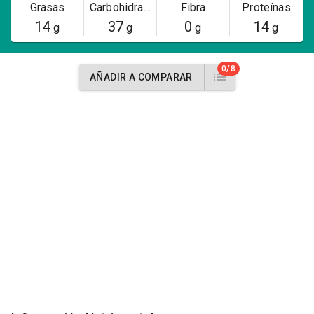
Grasas
Carbohidratos
Fibra
Proteínas
14
37
0
14
g
g
g
g
0/8
AÑADIR A COMPARAR