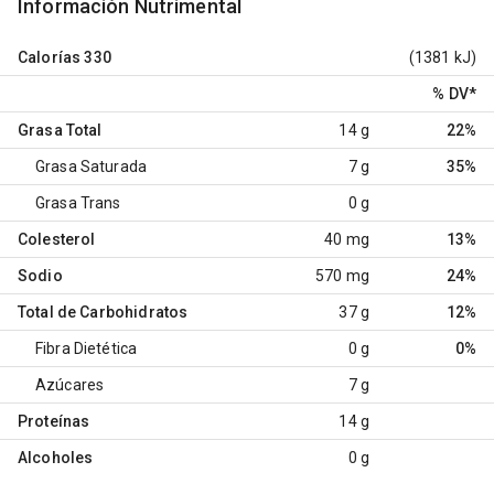
Información Nutrimental
Calorías
330
(1381 kJ)
% DV
*
Grasa Total
14 g
22%
Grasa Saturada
7 g
35%
Grasa Trans
0 g
Colesterol
40 mg
13%
Sodio
570 mg
24%
Total de Carbohidratos
37 g
12%
Fibra Dietética
0 g
0%
Azúcares
7 g
Proteínas
14 g
Alcoholes
0 g