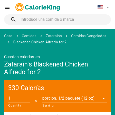
CalorieKing
Casa
Comidas
Zatarain's
Comidas Congeladas
Blackened Chicken Alfredo for 2
Cuantas calorías en
Zatarain's Blackened Chicken
Alfredo for 2
330 Calorías
porción, 1/2 paquete (12 oz)
✕
Quantity
Serving